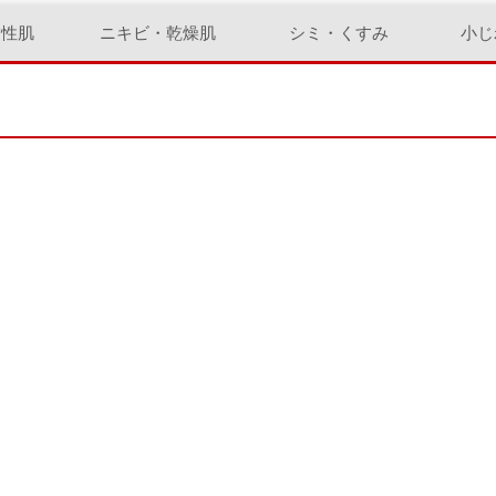
脂性肌
ニキビ・乾燥肌
シミ・くすみ
小じ