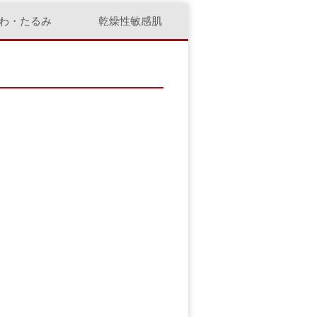
わ・たるみ
乾燥性敏感肌