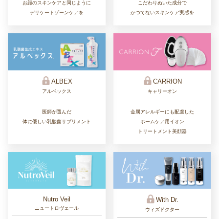
こだわりぬいた成分で
お顔のスキンケアと同じように
かつてないスキンケア実感を
デリケートゾーンケアを
ALBEX
CARRION
アルベックス
キャリーオン
医師が選んだ
金属アレルギーにも配慮した
体に優しい乳酸菌サプリメント
ホームケア用イオン
トリートメント美顔器
Nutro Veil
With Dr.
ニュートロヴェール
ウィズドクター