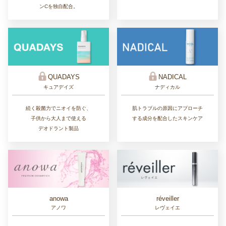
ンCを独自配合。
QUADAYS
NADICAL
キュアデイズ
ナディカル
続く殺菌力でニオイを防ぐ、
肌トラブルの原因にアプローチ
子供から大人まで使える
する成分を配合したスキンケア
デオドラント製品
réveiller
anowa
レヴェイエ
アノワ