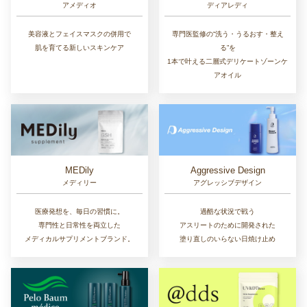
アメディオ
ディアレディ
美容液とフェイスマスクの併用で
専門医監修の“洗う・うるおす・整え
肌を育てる新しいスキンケア
る”を
1本で叶える二層式デリケートゾーンケ
アオイル
MEDily
Aggressive Design
メディリー
アグレッシブデザイン
医療発想を、毎日の習慣に。
過酷な状況で戦う
専門性と日常性を両立した
アスリートのために開発された
メディカルサプリメントブランド。
塗り直しのいらない日焼け止め