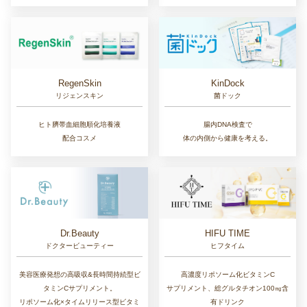
RegenSkin
KinDock
リジェンスキン
菌ドック
ヒト臍帯血細胞順化培養液
腸内DNA検査で
配合コスメ
体の内側から健康を考える。
Dr.Beauty
HIFU TIME
ドクタービューティー
ヒフタイム
美容医療発想の高吸収&長時間持続型ビ
高濃度リポソーム化ビタミンC
タミンCサプリメント。
サプリメント、総グルタチオン100㎎含
リポソーム化×タイムリリース型ビタミ
有ドリンク