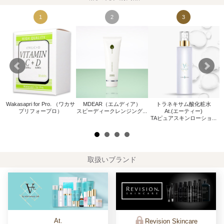
1
2
3
Wakasapri for Pro. （ワカサ
MDEAR（エムディア）
トラネキサム酸化粧水
W
プリフォープロ）
スピーディークレンジング...
At.(エーティー)
.
TAピュアスキンローショ...
取扱いブランド
At.
Revision Skincare