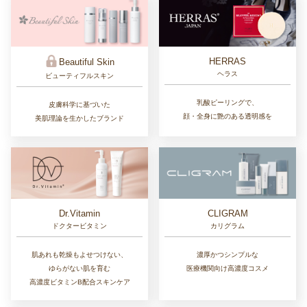
HERRAS
Beautiful Skin
ヘラス
ビューティフルスキン
乳酸ピーリングで、
皮膚科学に基づいた
顔・全身に艶のある透明感を
美肌理論を生かしたブランド
Dr.Vitamin
CLIGRAM
ドクタービタミン
カリグラム
肌あれも乾燥もよせつけない、
濃厚かつシンプルな
ゆらがない肌を育む
医療機関向け高濃度コスメ
高濃度ビタミンB配合スキンケア