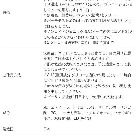
より浸透（※2）しやすくなるので、プレローションと
してのご使用もおすすめです。
特徴
※無着色、無香料、パラベン(防腐剤)フリー
※パッチテスト済み(すべての方に刺激が起きないわけ
ではありません)
※ノンコメドジェニック済み(すべての方にコメド(にき
びのもと)ができないわけではありません)
※1 グリコール酸(整肌成分) ※2 角質まで
洗顔後、コットンにたっぷりと含ませ、目の周りと唇
を避けて顔全体をやさしくふき取ります。
※肌が敏感な状態のときなどは、手に適量をとって肌
になじませてください。
ご使用方法
※AHA(整肌成分:グリコール酸)の作用により、一時的
にピリピリ感を伴う場合があります。
※赤みや痛みが強く出た場合には速やかに洗い流し使
用を中止してください。
※ピーリング後は4日目よりご使用いただけます。
水、エタノール、グリコール酸、サリチル酸、リンゴ
成分
酸、BG、ユーカリ葉油、ヒノキチオール、ヒオウギエ
キス、水酸化Na、EDTA-4Na
製造国
日本