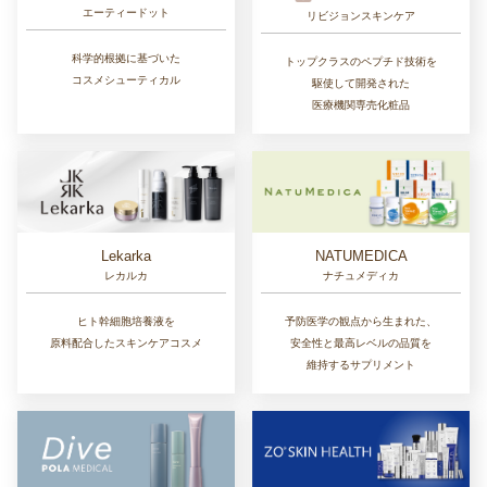
エーティードット
リビジョンスキンケア
科学的根拠に基づいた
トップクラスのペプチド技術を
コスメシューティカル
駆使して開発された
医療機関専売化粧品
Lekarka
NATUMEDICA
レカルカ
ナチュメディカ
ヒト幹細胞培養液を
予防医学の観点から生まれた、
原料配合したスキンケアコスメ
安全性と最高レベルの品質を
維持するサプリメント