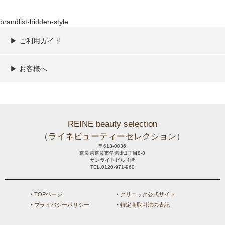
brandlist-hidden-style
▶︎ ご利用ガイド
ご利用ガイド
決済／配送／送料について
取り扱い商品一覧
顧客情報の取扱について
特定商取引法の表記
▶︎ お客様へ
新規会員登録
MYページ
買い物カゴ
よくあるご質問
メールが届かないお客様へ
お問い合わせ
REINE beauty selection
（ライネビューティーセレクション）
〒613-0036
奈良県奈良市学園北1丁目8-8
サンライトビル 4階
TEL.0120-971-960
‣ TOPページ
‣ クリニック公式サイト
‣ プライバシーポリシー
‣ 特定商取引法の表記