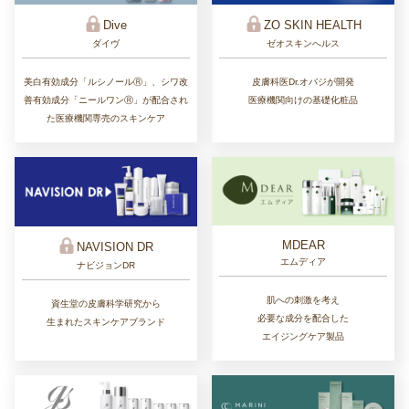
ZO SKIN HEALTH
Dive
ゼオスキンへルス
ダイヴ
皮膚科医Dr.オバジが開発
美白有効成分「ルシノールⓇ」、シワ改
医療機関向けの基礎化粧品
善有効成分「ニールワンⓇ」が配合され
た医療機関専売のスキンケア
MDEAR
NAVISION DR
エムディア
ナビジョンDR
肌への刺激を考え
資生堂の皮膚科学研究から
必要な成分を配合した
生まれたスキンケアブランド
エイジングケア製品