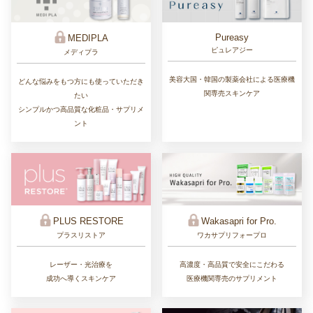
Pureasy
MEDIPLA
ピュレアジー
メディプラ
美容大国・韓国の製薬会社による医療機
どんな悩みをもつ方にも使っていただき
関専売スキンケア
たい
シンプルかつ高品質な化粧品・サプリメ
ント
PLUS RESTORE
Wakasapri for Pro.
プラスリストア
ワカサプリフォープロ
レーザー・光治療を
高濃度・高品質で安全にこだわる
成功へ導くスキンケア
医療機関専売のサプリメント