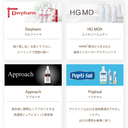
Derpharm
HG MD®
デルファーマ
エイチジーエムディ
®︎
繰り返し起こる肌トラブルに。
HARG
療法から生まれた
ピーリングで理想の肌へ
薬用ドクターズヘアケアシリーズ
Approach
Peptisal
アプローチ
ペプチサル
肌全体に隙間なくアプローチする
デリケートなお口を低刺激成分でやさし
高濃度ピュアビタミンC美容液
くケアし
お口の環境を健康に保つ