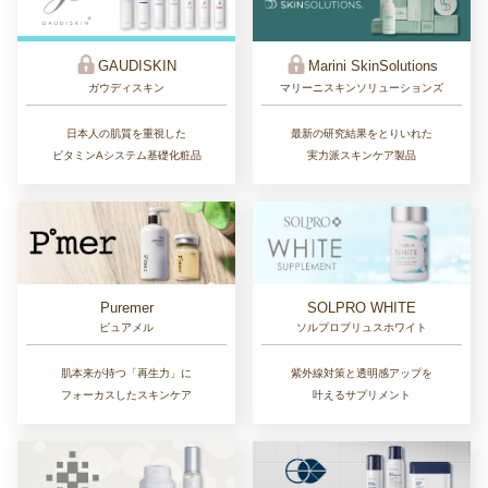
GAUDISKIN
Marini SkinSolutions
ガウディスキン
マリーニスキンソリューションズ
日本人の肌質を重視した
最新の研究結果をとりいれた
ビタミンAシステム基礎化粧品
実力派スキンケア製品
Puremer
SOLPRO WHITE
ピュアメル
ソルプロプリュスホワイト
肌本来が持つ「再生力」に
紫外線対策と透明感アップを
フォーカスしたスキンケア
叶えるサプリメント