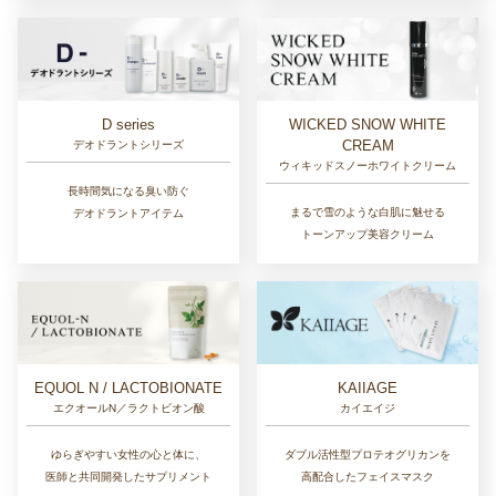
D series
WICKED SNOW WHITE
CREAM
デオドラントシリーズ
ウィキッドスノーホワイトクリーム
長時間気になる臭い防ぐ
まるで雪のような白肌に魅せる
デオドラントアイテム
トーンアップ美容クリーム
EQUOL N / LACTOBIONATE
KAIIAGE
エクオールN／ラクトビオン酸
カイエイジ
ゆらぎやすい女性の心と体に、
ダブル活性型プロテオグリカンを
医師と共同開発したサプリメント
高配合したフェイスマスク