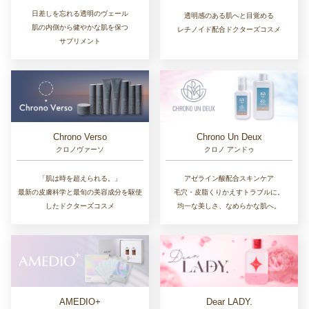
日差しを忘れる透明のヴェール
透明感のある肌へと目覚める
肌の内側から健やかな肌を保つ
レチノイド配合ドクターズコスメ
サプリメント
Chrono Un Deux
Chrono Verso
クロノ アンドゥ
クロノヴァーソ
アゼライン酸配合スキンケア
「肌は時を超えられる。」
毛穴・皮脂くりかえすトラブルに。
最新の皮膚科学と最旬の美容成分を駆使
均一な美しさ、なめらかな肌へ。
したドクターズコスメ
AMEDIO+
Dear LADY.