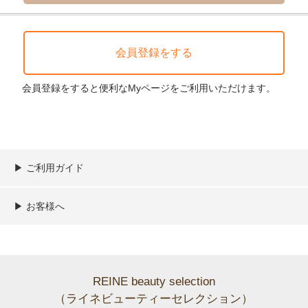
会員登録をすると便利なMyページをご利用いただけます。
▶︎ ご利用ガイド
ご利用ガイド
決済／配送／送料について
取り扱い商品一覧
顧客情報の取扱について
特定商取引法の表記
▶︎ お客様へ
新規会員登録
MYページ
買い物カゴ
よくあるご質問
メールが届かないお客様へ
お問い合わせ
REINE beauty selection
（ライネビューティーセレクション）