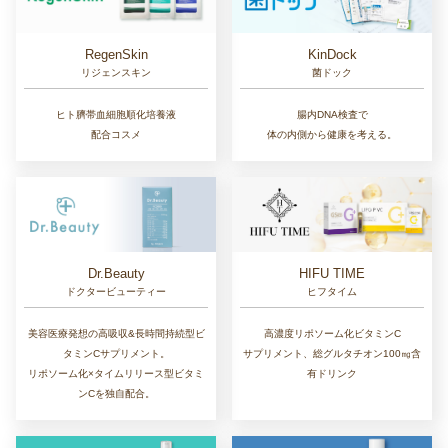
RegenSkin
KinDock
リジェンスキン
菌ドック
ヒト臍帯血細胞順化培養液
腸内DNA検査で
配合コスメ
体の内側から健康を考える。
Dr.Beauty
HIFU TIME
ドクタービューティー
ヒフタイム
美容医療発想の高吸収&長時間持続型ビ
高濃度リポソーム化ビタミンC
タミンCサプリメント。
サプリメント、総グルタチオン100㎎含
リポソーム化×タイムリリース型ビタミ
有ドリンク
ンCを独自配合。