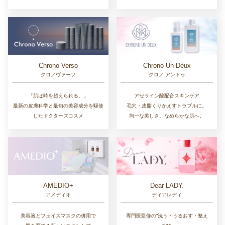
Chrono Un Deux
Chrono Verso
クロノ アンドゥ
クロノヴァーソ
アゼライン酸配合スキンケア
「肌は時を超えられる。」
毛穴・皮脂くりかえすトラブルに。
最新の皮膚科学と最旬の美容成分を駆使
均一な美しさ、なめらかな肌へ。
したドクターズコスメ
AMEDIO+
Dear LADY.
アメディオ
ディアレディ
美容液とフェイスマスクの併用で
専門医監修の“洗う・うるおす・整え