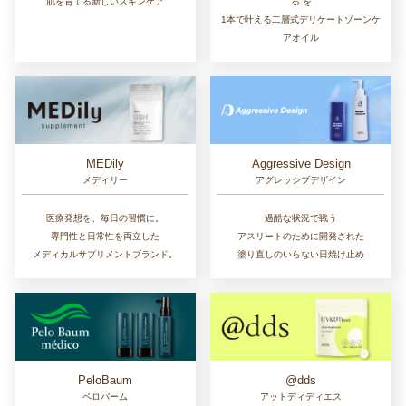
肌を育てる新しいスキンケア
る”を
1本で叶える二層式デリケートゾーンケ
アオイル
MEDily
Aggressive Design
メディリー
アグレッシブデザイン
医療発想を、毎日の習慣に。
過酷な状況で戦う
専門性と日常性を両立した
アスリートのために開発された
メディカルサプリメントブランド。
塗り直しのいらない日焼け止め
PeloBaum
@dds
ペロバーム
アットディディエス