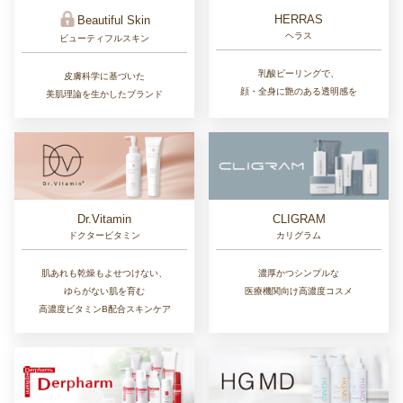
HERRAS
Beautiful Skin
ヘラス
ビューティフルスキン
乳酸ピーリングで、
皮膚科学に基づいた
顔・全身に艶のある透明感を
美肌理論を生かしたブランド
Dr.Vitamin
CLIGRAM
ドクタービタミン
カリグラム
肌あれも乾燥もよせつけない、
濃厚かつシンプルな
ゆらがない肌を育む
医療機関向け高濃度コスメ
高濃度ビタミンB配合スキンケア