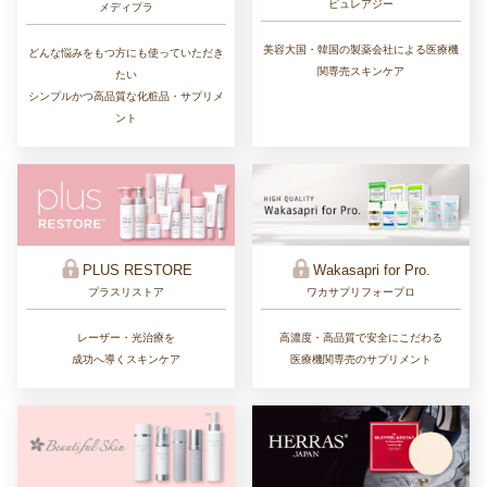
ピュレアジー
メディプラ
美容大国・韓国の製薬会社による医療機
どんな悩みをもつ方にも使っていただき
関専売スキンケア
たい
シンプルかつ高品質な化粧品・サプリメ
ント
PLUS RESTORE
Wakasapri for Pro.
プラスリストア
ワカサプリフォープロ
レーザー・光治療を
高濃度・高品質で安全にこだわる
成功へ導くスキンケア
医療機関専売のサプリメント