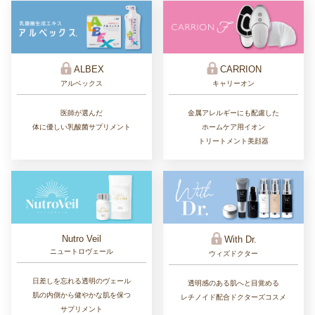
ALBEX
CARRION
アルベックス
キャリーオン
医師が選んだ
金属アレルギーにも配慮した
体に優しい乳酸菌サプリメント
ホームケア用イオン
トリートメント美顔器
Nutro Veil
With Dr.
ニュートロヴェール
ウィズドクター
日差しを忘れる透明のヴェール
透明感のある肌へと目覚める
肌の内側から健やかな肌を保つ
レチノイド配合ドクターズコスメ
サプリメント