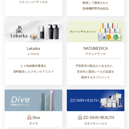
コスメシューティカル
駆使して開発された
医療機関専売化粧品
Lekarka
NATUMEDICA
レカルカ
ナチュメディカ
ヒト幹細胞培養液を
予防医学の観点から生まれた、
原料配合したスキンケアコスメ
安全性と最高レベルの品質を
維持するサプリメント
ZO SKIN HEALTH
Dive
ゼオスキンへルス
ダイヴ