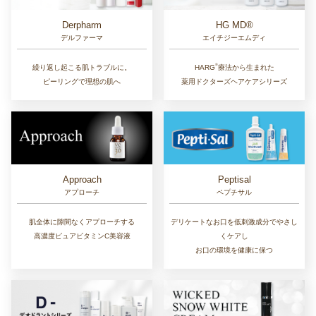
Derpharm
HG MD®
デルファーマ
エイチジーエムディ
®︎
繰り返し起こる肌トラブルに。
HARG
療法から生まれた
ピーリングで理想の肌へ
薬用ドクターズヘアケアシリーズ
Approach
Peptisal
アプローチ
ペプチサル
肌全体に隙間なくアプローチする
デリケートなお口を低刺激成分でやさし
高濃度ピュアビタミンC美容液
くケアし
お口の環境を健康に保つ