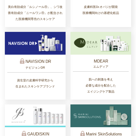
皮膚科医Dr.オバジが開発
美白有効成分「ルシノールⓇ」、シワ改
医療機関向けの基礎化粧品
善有効成分「ニールワンⓇ」が配合され
た医療機関専売のスキンケア
MDEAR
NAVISION DR
エムディア
ナビジョンDR
肌への刺激を考え
資生堂の皮膚科学研究から
必要な成分を配合した
生まれたスキンケアブランド
エイジングケア製品
GAUDISKIN
Marini SkinSolutions