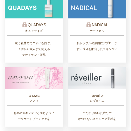
QUADAYS
NADICAL
キュアデイズ
ナディカル
続く殺菌力でニオイを防ぐ、
肌トラブルの原因にアプローチ
子供から大人まで使える
する成分を配合したスキンケア
デオドラント製品
réveiller
anowa
レヴェイエ
アノワ
こだわりぬいた成分で
お顔のスキンケアと同じように
かつてないスキンケア実感を
デリケートゾーンケアを