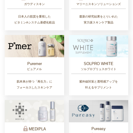
ガウディスキン
マリーニスキンソリューションズ
日本人の肌質を重視した
最新の研究結果をとりいれた
ビタミンAシステム基礎化粧品
実力派スキンケア製品
Puremer
SOLPRO WHITE
ピュアメル
ソルプロプリュスホワイト
肌本来が持つ「再生力」に
紫外線対策と透明感アップを
フォーカスしたスキンケア
叶えるサプリメント
Pureasy
MEDIPLA