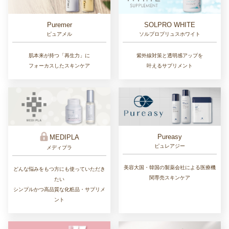
Puremer
SOLPRO WHITE
ピュアメル
ソルプロプリュスホワイト
肌本来が持つ「再生力」に
紫外線対策と透明感アップを
フォーカスしたスキンケア
叶えるサプリメント
Pureasy
MEDIPLA
ピュレアジー
メディプラ
美容大国・韓国の製薬会社による医療機
どんな悩みをもつ方にも使っていただき
関専売スキンケア
たい
シンプルかつ高品質な化粧品・サプリメ
ント