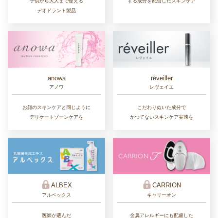
子供から大人まで使える
する成分を配合したスキンケア
デオドラント製品
réveiller
anowa
レヴェイエ
アノワ
こだわりぬいた成分で
お顔のスキンケアと同じように
かつてないスキンケア実感を
デリケートゾーンケアを
ALBEX
CARRION
アルベックス
キャリーオン
医師が選んだ
金属アレルギーにも配慮した