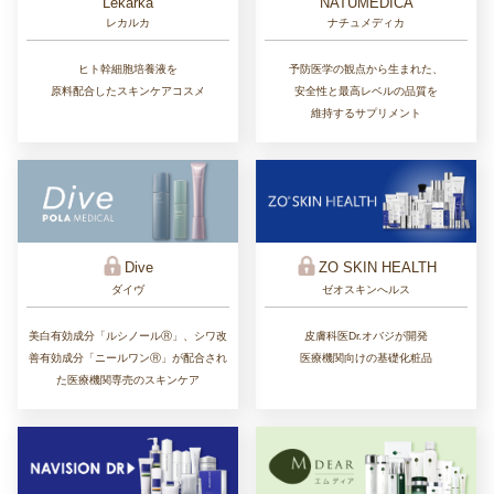
Lekarka
NATUMEDICA
レカルカ
ナチュメディカ
ヒト幹細胞培養液を
予防医学の観点から生まれた、
原料配合したスキンケアコスメ
安全性と最高レベルの品質を
維持するサプリメント
ZO SKIN HEALTH
Dive
ゼオスキンへルス
ダイヴ
皮膚科医Dr.オバジが開発
美白有効成分「ルシノールⓇ」、シワ改
医療機関向けの基礎化粧品
善有効成分「ニールワンⓇ」が配合され
た医療機関専売のスキンケア