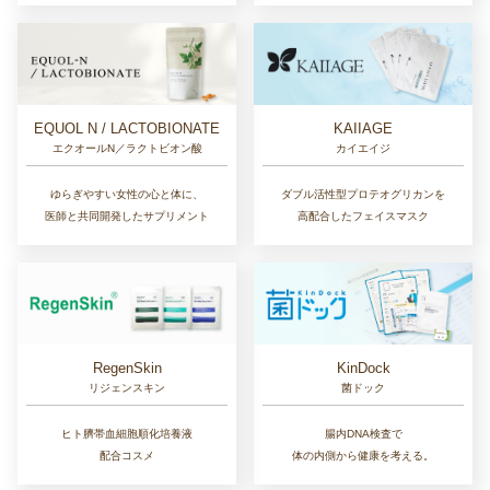
EQUOL N / LACTOBIONATE
KAIIAGE
エクオールN／ラクトビオン酸
カイエイジ
ゆらぎやすい女性の心と体に、
ダブル活性型プロテオグリカンを
医師と共同開発したサプリメント
高配合したフェイスマスク
RegenSkin
KinDock
リジェンスキン
菌ドック
ヒト臍帯血細胞順化培養液
腸内DNA検査で
配合コスメ
体の内側から健康を考える。