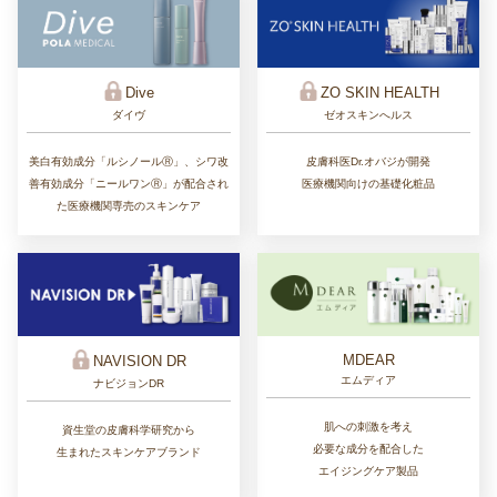
ZO SKIN HEALTH
Dive
ゼオスキンへルス
ダイヴ
皮膚科医Dr.オバジが開発
美白有効成分「ルシノールⓇ」、シワ改
医療機関向けの基礎化粧品
善有効成分「ニールワンⓇ」が配合され
た医療機関専売のスキンケア
MDEAR
NAVISION DR
エムディア
ナビジョンDR
肌への刺激を考え
資生堂の皮膚科学研究から
必要な成分を配合した
生まれたスキンケアブランド
エイジングケア製品