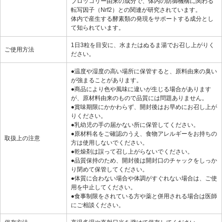
ブロッコリー由来の成分で、体内の防御機構に関わる
転写因子（Nrf2）との関連が研究されています。
体内で産生する酵素類の発現をサポートする成分とし
て知られています。
1日3粒を目安に、水またはぬるま湯でお召し上がりく
ご使用方法
ださい。
●温度や湿度の高い場所に保管すると、原料由来の臭い
が強まることがあります。
●商品により色や風味に違いが生じる場合があります
が、原材料由来のもので品質には問題ありません。
●賞味期限にかかわらず、開封後はお早めにお召し上が
りください。
●乳幼児の手の届かない所に保管してください。
●原材料名をご確認のうえ、食物アレルギーをお持ちの
取扱上の注意
方は使用しないでください。
●乾燥剤は誤って召し上がらないでください。
●品質保持のため、開封後は開封口のチャックをしっか
り閉めて保管してください。
●体質に合わない場合や体調がすぐれない場合は、ご使
用を中止してください。
●食事制限をされている方や薬と併用される場合は医師
にご相談ください。