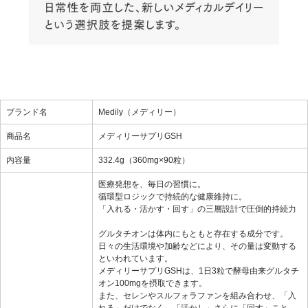
ブランド名
Medily（メディリー）
商品名
メディリーサプリGSH
内容量
332.4g（360mg×90粒）
医療発想を、毎日の習慣に。
循環型ロジックで持続的な健康維持に。
「入れる・活かす・回す」の三層設計で圧倒的持続力
グルタチオンは体内にもともと存在する成分です。
日々の生活環境や加齢などにより、その量は変動する
といわれています。
メディリーサプリGSHは、1日3粒で酵母由来グルタチ
オン100mgを摂取できます。
また、セレンやスルフォラファンを組み合わせ、「入
れる」だけでなく、「活かし」さらに「回す」こと