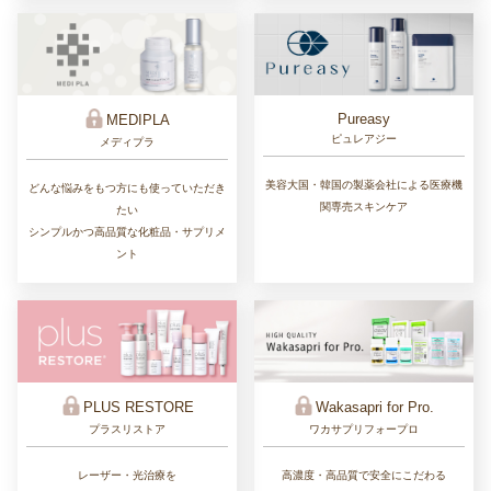
Pureasy
MEDIPLA
ピュレアジー
メディプラ
美容大国・韓国の製薬会社による医療機
どんな悩みをもつ方にも使っていただき
関専売スキンケア
たい
シンプルかつ高品質な化粧品・サプリメ
ント
PLUS RESTORE
Wakasapri for Pro.
プラスリストア
ワカサプリフォープロ
レーザー・光治療を
高濃度・高品質で安全にこだわる