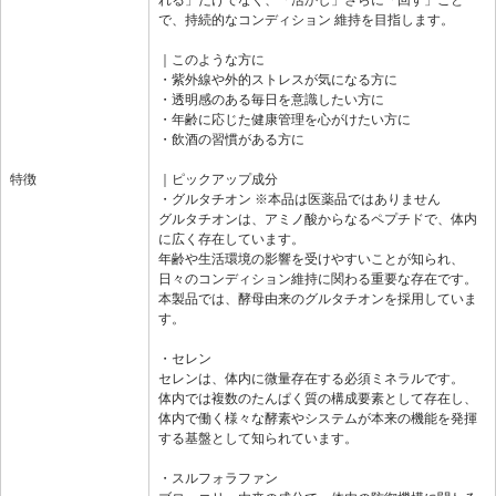
で、持続的なコンディション 維持を目指します。
｜このような方に
・紫外線や外的ストレスが気になる方に
・透明感のある毎日を意識したい方に
・年齢に応じた健康管理を心がけたい方に
・飲酒の習慣がある方に
特徴
｜ピックアップ成分
・グルタチオン ※本品は医薬品ではありません
グルタチオンは、アミノ酸からなるペプチドで、体内
に広く存在しています。
年齢や生活環境の影響を受けやすいことが知られ、
日々のコンディション維持に関わる重要な存在です。
本製品では、酵母由来のグルタチオンを採用していま
す。
・セレン
セレンは、体内に微量存在する必須ミネラルです。
体内では複数のたんぱく質の構成要素として存在し、
体内で働く様々な酵素やシステムが本来の機能を発揮
する基盤として知られています。
・スルフォラファン