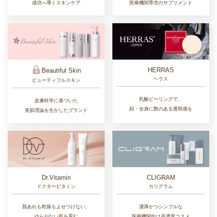
成功へ導くスキンケア
医療機関専売のサプリメント
HERRAS
Beautiful Skin
ヘラス
ビューティフルスキン
乳酸ピーリングで、
皮膚科学に基づいた
顔・全身に艶のある透明感を
美肌理論を生かしたブランド
Dr.Vitamin
CLIGRAM
ドクタービタミン
カリグラム
肌あれも乾燥もよせつけない、
濃厚かつシンプルな
ゆらがない肌を育む
医療機関向け高濃度コスメ