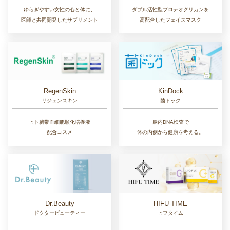
ゆらぎやすい女性の心と体に、
ダブル活性型プロテオグリカンを
医師と共同開発したサプリメント
高配合したフェイスマスク
RegenSkin
KinDock
リジェンスキン
菌ドック
ヒト臍帯血細胞順化培養液
腸内DNA検査で
配合コスメ
体の内側から健康を考える。
Dr.Beauty
HIFU TIME
ドクタービューティー
ヒフタイム