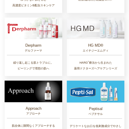
高濃度ビタミンB配合スキンケア
Derpharm
HG MD®
デルファーマ
エイチジーエムディ
®︎
繰り返し起こる肌トラブルに。
HARG
療法から生まれた
ピーリングで理想の肌へ
薬用ドクターズヘアケアシリーズ
Approach
Peptisal
アプローチ
ペプチサル
肌全体に隙間なくアプローチする
デリケートなお口を低刺激成分でやさし