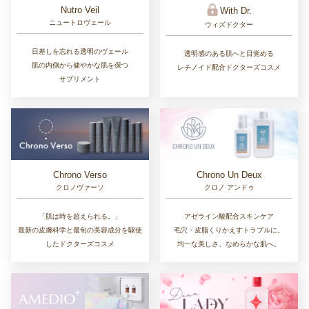
Nutro Veil
With Dr.
ニュートロヴェール
ウィズドクター
日差しを忘れる透明のヴェール
透明感のある肌へと目覚める
肌の内側から健やかな肌を保つ
レチノイド配合ドクターズコスメ
サプリメント
Chrono Un Deux
Chrono Verso
クロノ アンドゥ
クロノヴァーソ
アゼライン酸配合スキンケア
「肌は時を超えられる。」
毛穴・皮脂くりかえすトラブルに。
最新の皮膚科学と最旬の美容成分を駆使
均一な美しさ、なめらかな肌へ。
したドクターズコスメ