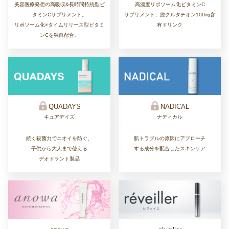
美容医療発想の高吸収&長時間持続型ビ
高濃度リポソーム化ビタミンC
タミンCサプリメント。
サプリメント、総グルタチオン100㎎含
リポソーム化×タイムリリース型ビタミ
有ドリンク
ンCを独自配合。
QUADAYS
NADICAL
キュアデイズ
ナディカル
続く殺菌力でニオイを防ぐ、
肌トラブルの原因にアプローチ
子供から大人まで使える
する成分を配合したスキンケア
デオドラント製品