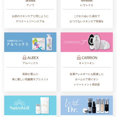
réveiller
anowa
レヴェイエ
アノワ
こだわりぬいた成分で
お顔のスキンケアと同じように
かつてないスキンケア実感を
デリケートゾーンケアを
ALBEX
CARRION
アルベックス
キャリーオン
医師が選んだ
金属アレルギーにも配慮した
体に優しい乳酸菌サプリメント
ホームケア用イオン
トリートメント美顔器