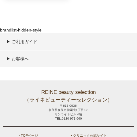
brandlist-hidden-style
▶︎ ご利用ガイド
ご利用ガイド
決済／配送／送料について
取り扱い商品一覧
顧客情報の取扱について
特定商取引法の表記
▶︎ お客様へ
新規会員登録
MYページ
買い物カゴ
よくあるご質問
メールが届かないお客様へ
お問い合わせ
REINE beauty selection
（ライネビューティーセレクション）
〒613-0036
奈良県奈良市学園北1丁目8-8
サンライトビル 4階
TEL.0120-971-960
‣ TOPページ
‣ クリニック公式サイト