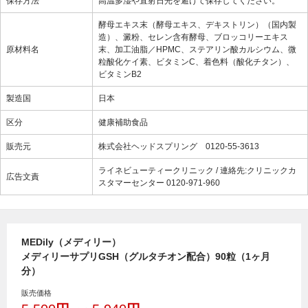
保存方法
高温多湿や直射日光を避けて保存してください。
酵母エキス末（酵母エキス、デキストリン）（国内製
造）、澱粉、セレン含有酵母、ブロッコリーエキス
原材料名
末、加工油脂／HPMC、ステアリン酸カルシウム、微
粒酸化ケイ素、ビタミンC、着色料（酸化チタン）、
ビタミンB2
製造国
日本
区分
健康補助食品
販売元
株式会社ヘッドスプリング 0120-55-3613
ライネビューティークリニック / 連絡先:クリニックカ
広告文責
スタマーセンター 0120-971-960
MEDily（メディリー）
メディリーサプリGSH（グルタチオン配合）90粒（1ヶ月
分）
販売価格