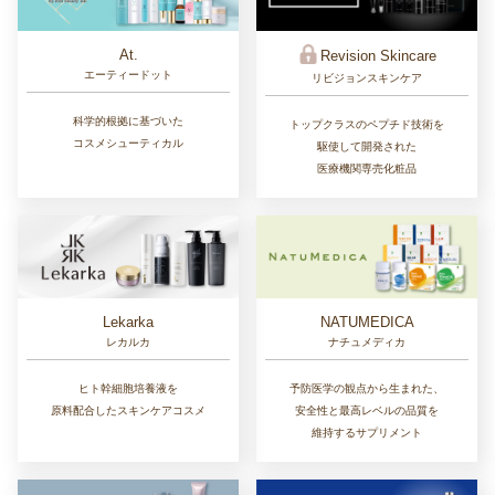
At.
Revision Skincare
エーティードット
リビジョンスキンケア
科学的根拠に基づいた
トップクラスのペプチド技術を
コスメシューティカル
駆使して開発された
医療機関専売化粧品
Lekarka
NATUMEDICA
レカルカ
ナチュメディカ
ヒト幹細胞培養液を
予防医学の観点から生まれた、
原料配合したスキンケアコスメ
安全性と最高レベルの品質を
維持するサプリメント