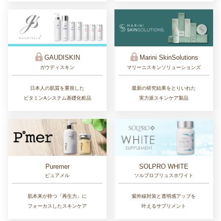
GAUDISKIN
Marini SkinSolutions
ガウディスキン
マリーニスキンソリューションズ
日本人の肌質を重視した
最新の研究結果をとりいれた
ビタミンAシステム基礎化粧品
実力派スキンケア製品
Puremer
SOLPRO WHITE
ピュアメル
ソルプロプリュスホワイト
肌本来が持つ「再生力」に
紫外線対策と透明感アップを
フォーカスしたスキンケア
叶えるサプリメント