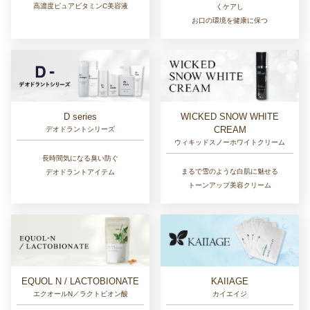
高濃度ピュアビタミンC美容液
くケアし
お口の環境を健康に保つ
D series
WICKED SNOW WHITE
CREAM
デオドラントシリーズ
ウィキッドスノーホワイトクリーム
長時間気になる臭い防ぐ
まるで雪のような白肌に魅せる
デオドラントアイテム
トーンアップ美容クリーム
EQUOL N / LACTOBIONATE
KAIIAGE
エクオールN／ラクトビオン酸
カイエイジ