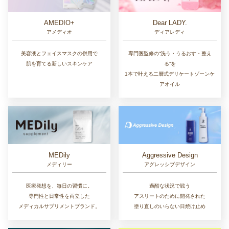
AMEDIO+
Dear LADY.
アメディオ
ディアレディ
美容液とフェイスマスクの併用で
専門医監修の“洗う・うるおす・整え
肌を育てる新しいスキンケア
る”を
1本で叶える二層式デリケートゾーンケ
アオイル
MEDily
Aggressive Design
メディリー
アグレッシブデザイン
医療発想を、毎日の習慣に。
過酷な状況で戦う
専門性と日常性を両立した
アスリートのために開発された
メディカルサプリメントブランド。
塗り直しのいらない日焼け止め