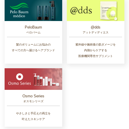
PeloBaum
@dds
ペロバーム
アットディディエス
髪のボリュームにお悩みの
紫外線や施術後の肌ダメージを
すべての方へ届けるヘアブランド
内側からケアする
医療機関専売サプリメント
Osmo Series
オスモシリーズ
やさしさと手応えの両立を
叶えたスキンケア