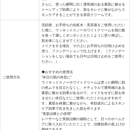
さらに、塗った瞬間に白く透明感のある素肌に魅せる
トーンアップ効果により、肌をキレイに魅せながらス
キンケアすることができる美容クリームです。
洗顔後、お手持ちの化粧水・美容液をご使用いただい
た後に、ウィキッドスノーホワイトクリームを指の腹
を使って優しくポンポンとたたくように塗り伸ばし、
肌全体になじませてください。
メイクをする場合、その上にお手持ちの日焼け止めを
塗り、ファンデーションで仕上げます。（ファンデー
ションをしない場合でも日中は日焼け止めをご使用く
ださい。）
◆おすすめの使用法
ご使用方法
“休日の肌の休息に”
ウィキッドスノーホワイトクリームは塗った瞬間に肌
の色ムラを目立たなくし、ナチュラルで透明感のある
素肌に魅せる効果があるので、メイクをせずに肌を休
ませたい休日などにご使用いただくのもおすすめで
す。素肌を綺麗に魅せながら、有効成分によるスキン
ケア効果で生き生きした肌を作ります。
“美肌治療との併用”
レーザーなど美肌治療の補助として、日々のホームケ
アに取り入れていただくことで、治療効果の底上げが
期待できます。