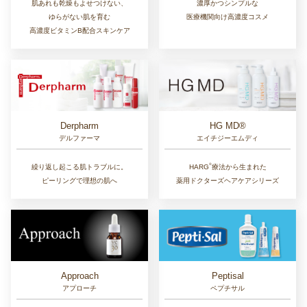
肌あれも乾燥もよせつけない、
濃厚かつシンプルな
ゆらがない肌を育む
医療機関向け高濃度コスメ
高濃度ビタミンB配合スキンケア
Derpharm
HG MD®
デルファーマ
エイチジーエムディ
®︎
繰り返し起こる肌トラブルに。
HARG
療法から生まれた
ピーリングで理想の肌へ
薬用ドクターズヘアケアシリーズ
Approach
Peptisal
アプローチ
ペプチサル