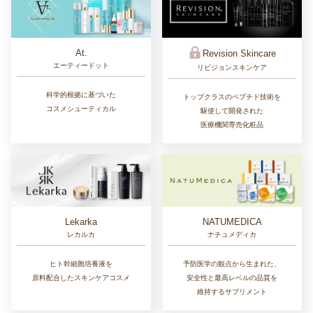
At.
Revision Skincare
エーティードット
リビジョンスキンケア
科学的根拠に基づいた
トップクラスのペプチド技術を
コスメシューティカル
駆使して開発された
医療機関専売化粧品
Lekarka
NATUMEDICA
レカルカ
ナチュメディカ
ヒト幹細胞培養液を
予防医学の観点から生まれた、
原料配合したスキンケアコスメ
安全性と最高レベルの品質を
維持するサプリメント