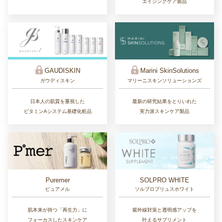
エイジングケア製品
GAUDISKIN
Marini SkinSolutions
ガウディスキン
マリーニスキンソリューションズ
日本人の肌質を重視した
最新の研究結果をとりいれた
ビタミンAシステム基礎化粧品
実力派スキンケア製品
Puremer
SOLPRO WHITE
ピュアメル
ソルプロプリュスホワイト
肌本来が持つ「再生力」に
紫外線対策と透明感アップを
フォーカスしたスキンケア
叶えるサプリメント