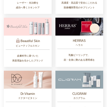
レーザー・光治療を
高濃度・高品質で安全にこだわる
成功へ導くスキンケア
医療機関専売のサプリメント
HERRAS
Beautiful Skin
ヘラス
ビューティフルスキン
乳酸ピーリングで、
皮膚科学に基づいた
顔・全身に艶のある透明感を
美肌理論を生かしたブランド
Dr.Vitamin
CLIGRAM
ドクタービタミン
カリグラム