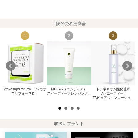
当院の売れ筋商品
1
2
3
Wakasapri for Pro. （ワカサ
MDEAR（エムディア）
トラネキサム酸化粧水
W
プリフォープロ）
スピーディークレンジング...
At.(エーティー)
.
TAピュアスキンローショ...
取扱いブランド