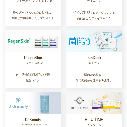
エクオールN／ラクトビオン酸
カイエイジ
ゆらぎやすい女性の心と体に、
ダブル活性型プロテオグリカンを
医師と共同開発したサプリメント
高配合したフェイスマスク
RegenSkin
KinDock
リジェンスキン
菌ドック
ヒト臍帯血細胞順化培養液
腸内DNA検査で
配合コスメ
体の内側から健康を考える。
Dr.Beauty
HIFU TIME
ドクタービューティー
ヒフタイム