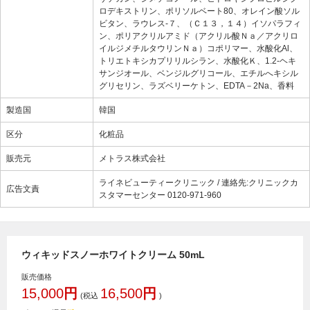
ロデキストリン、ポリソルベート80、オレイン酸ソル
ビタン、ラウレス-７、（Ｃ１３，１４）イソパラフィ
ン、ポリアクリルアミド（アクリル酸Ｎａ／アクリロ
イルジメチルタウリンＮａ）コポリマー、水酸化Al、
トリエトキシカプリリルシラン、水酸化Ｋ、1.2-ヘキ
サンジオール、ベンジルグリコール、エチルへキシル
グリセリン、ラズベリーケトン、EDTA－2Na、香料
製造国
韓国
区分
化粧品
販売元
メトラス株式会社
ライネビューティークリニック / 連絡先:クリニックカ
広告文責
スタマーセンター 0120-971-960
ウィキッドスノーホワイトクリーム 50mL
販売価格
15,000
円
16,500
円
(税込
)