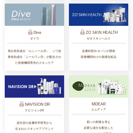
ZO SKIN HEALTH
Dive
ゼオスキンへルス
ダイヴ
皮膚科医Dr.オバジが開発
美白有効成分「ルシノールⓇ」、シワ改
医療機関向けの基礎化粧品
善有効成分「ニールワンⓇ」が配合され
た医療機関専売のスキンケア
MDEAR
NAVISION DR
エムディア
ナビジョンDR
肌への刺激を考え
資生堂の皮膚科学研究から
必要な成分を配合した
生まれたスキンケアブランド