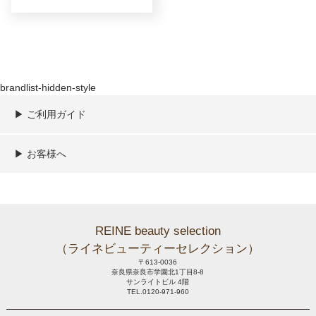
brandlist-hidden-style
▶︎ ご利用ガイド
ご利用ガイド
決済／配送／送料について
取り扱い商品一覧
顧客情報の取扱について
特定商取引法の表記
▶︎ お客様へ
新規会員登録
MYページ
買い物カゴ
よくあるご質問
メールが届かないお客様へ
お問い合わせ
REINE beauty selection
（ライネビューティーセレクション）
〒613-0036
奈良県奈良市学園北1丁目8-8
サンライトビル 4階
TEL.0120-971-960