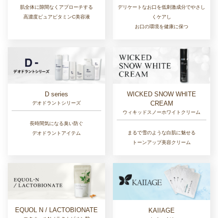
肌全体に隙間なくアプローチする
デリケートなお口を低刺激成分でやさし
高濃度ピュアビタミンC美容液
くケアし
お口の環境を健康に保つ
D series
WICKED SNOW WHITE
CREAM
デオドラントシリーズ
ウィキッドスノーホワイトクリーム
長時間気になる臭い防ぐ
まるで雪のような白肌に魅せる
デオドラントアイテム
トーンアップ美容クリーム
EQUOL N / LACTOBIONATE
KAIIAGE