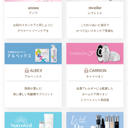
réveiller
anowa
レヴェイエ
アノワ
こだわりぬいた成分で
お顔のスキンケアと同じように
かつてないスキンケア実感を
デリケートゾーンケアを
ALBEX
CARRION
アルベックス
キャリーオン
医師が選んだ
金属アレルギーにも配慮した
体に優しい乳酸菌サプリメント
ホームケア用イオン
トリートメント美顔器