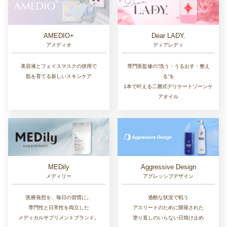
AMEDIO+
Dear LADY.
アメディオ
ディアレディ
美容液とフェイスマスクの併用で
専門医監修の“洗う・うるおす・整え
肌を育てる新しいスキンケア
る”を
1本で叶える二層式デリケートゾーンケ
アオイル
MEDily
Aggressive Design
メディリー
アグレッシブデザイン
医療発想を、毎日の習慣に。
過酷な状況で戦う
専門性と日常性を両立した
アスリートのために開発された
メディカルサプリメントブランド。
塗り直しのいらない日焼け止め