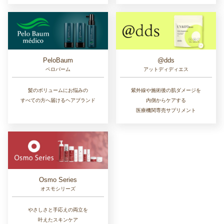
PeloBaum
@dds
ペロバーム
アットディディエス
髪のボリュームにお悩みの
紫外線や施術後の肌ダメージを
すべての方へ届けるヘアブランド
内側からケアする
医療機関専売サプリメント
Osmo Series
オスモシリーズ
やさしさと手応えの両立を
叶えたスキンケア