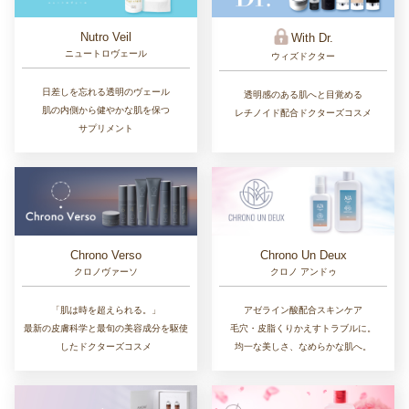
Nutro Veil
With Dr.
ニュートロヴェール
ウィズドクター
日差しを忘れる透明のヴェール
透明感のある肌へと目覚める
肌の内側から健やかな肌を保つ
レチノイド配合ドクターズコスメ
サプリメント
Chrono Un Deux
Chrono Verso
クロノ アンドゥ
クロノヴァーソ
アゼライン酸配合スキンケア
「肌は時を超えられる。」
毛穴・皮脂くりかえすトラブルに。
最新の皮膚科学と最旬の美容成分を駆使
均一な美しさ、なめらかな肌へ。
したドクターズコスメ