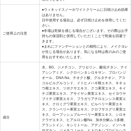
●ウィキッドスノーホワイトクリームに日焼け止め効果
はありません。
日中使用する場合は、必ず日焼け止めを併用してくだ
さい。
●冬場は乾燥を感じる場合がございます。その際はお手
ご使用上の注意
持ちの保湿剤と併用していただくことで乾燥を回避で
きます。
●まれにファンデーションとの相性により、メイクヨレ
が生じる場合があります。気になる時は夜のみのご使
用をおすすめいたします。
水、BG、ジメチコン、グリセリン、酸化チタン、ナイ
アシンアミド、シクロペンタシロキサン、プロパンジ
オール、DNA-Na、チオクト酸、グルタチオン、アス
コルビルグルコシド、イトヒメハギ根エキス、キキョ
ウ根エキス、ツボクサエキス、クコ果実エキス、キイ
チゴ果実エキス、アサイヤシ果実エキス、セイヨウヤ
ブイチゴ果実エキス、フラガリアチロエンシス果実エ
キス、クロミグワ果実エキス、ビルベリー果実エキ
ス、クランベリー果実エキス、クロフサスグリ果実エ
キス、ローブッシュブルーベリー果実エキス、シロキ
成分
クラゲエキス、ヒアルロン酸Na、加水分解ムコ多糖、
アラントイン、キシリトール、アデノシン、イソヘキ
サデカン、ジメチコノール、ヒドロキシプロピルシク