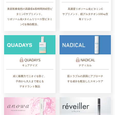
美容医療発想の高吸収&長時間持続型ビ
高濃度リポソーム化ビタミンC
タミンCサプリメント。
サプリメント、総グルタチオン100㎎含
リポソーム化×タイムリリース型ビタミ
有ドリンク
ンCを独自配合。
QUADAYS
NADICAL
キュアデイズ
ナディカル
続く殺菌力でニオイを防ぐ、
肌トラブルの原因にアプローチ
子供から大人まで使える
する成分を配合したスキンケア
デオドラント製品