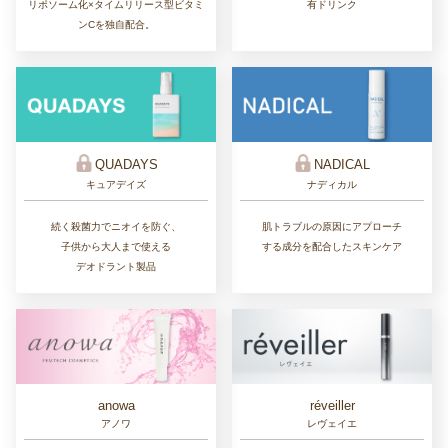
リポソーム化×タイムリリース型ビタミ
有ドリンク
ンCを独自配合。
QUADAYS
NADICAL
キュアデイズ
ナディカル
続く殺菌力でニオイを防ぐ、
肌トラブルの原因にアプローチ
子供から大人まで使える
する成分を配合したスキンケア
デオドラント製品
réveiller
anowa
レヴェイエ
アノワ