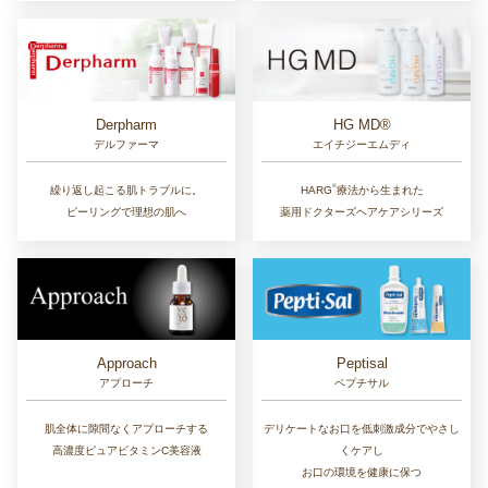
Derpharm
HG MD®
デルファーマ
エイチジーエムディ
®︎
繰り返し起こる肌トラブルに。
HARG
療法から生まれた
ピーリングで理想の肌へ
薬用ドクターズヘアケアシリーズ
Approach
Peptisal
アプローチ
ペプチサル
肌全体に隙間なくアプローチする
デリケートなお口を低刺激成分でやさし
高濃度ピュアビタミンC美容液
くケアし
お口の環境を健康に保つ