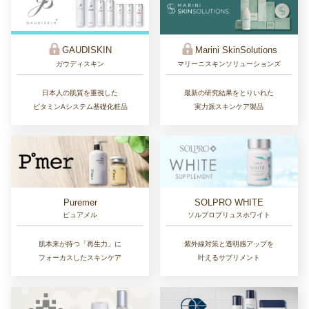
GAUDISKIN
Marini SkinSolutions
ガウディスキン
マリーニスキンソリューションズ
日本人の肌質を重視した
最新の研究結果をとりいれた
ビタミンAシステム基礎化粧品
実力派スキンケア製品
Puremer
SOLPRO WHITE
ピュアメル
ソルプロプリュスホワイト
肌本来が持つ「再生力」に
紫外線対策と透明感アップを
フォーカスしたスキンケア
叶えるサプリメント