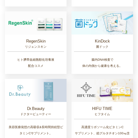
RegenSkin
KinDock
リジェンスキン
菌ドック
ヒト臍帯血細胞順化培養液
腸内DNA検査で
配合コスメ
体の内側から健康を考える。
Dr.Beauty
HIFU TIME
ドクタービューティー
ヒフタイム
美容医療発想の高吸収&長時間持続型ビ
高濃度リポソーム化ビタミンC
タミンCサプリメント。
サプリメント、総グルタチオン100㎎含