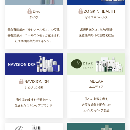
ZO SKIN HEALTH
Dive
ゼオスキンへルス
ダイヴ
皮膚科医Dr.オバジが開発
美白有効成分「ルシノールⓇ」、シワ改
医療機関向けの基礎化粧品
善有効成分「ニールワンⓇ」が配合され
た医療機関専売のスキンケア
MDEAR
NAVISION DR
エムディア
ナビジョンDR
肌への刺激を考え
資生堂の皮膚科学研究から
必要な成分を配合した
生まれたスキンケアブランド
エイジングケア製品