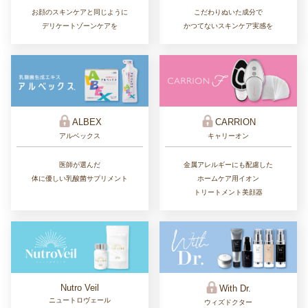
こだわりぬいた成分で
お顔のスキンケアと同じように
かつてないスキンケア実感を
デリケートゾーンケアを
ALBEX
CARRION
アルベックス
キャリーオン
医師が選んだ
金属アレルギーにも配慮した
体に優しい乳酸菌サプリメント
ホームケア用イオン
トリートメント美顔器
Nutro Veil
With Dr.
ニュートロヴェール
ウィズドクター