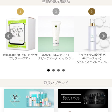
当院の売れ筋商品
1
2
3
Wakasapri for Pro. （ワカサ
MDEAR（エムディア）
トラネキサム酸化粧水
W
プリフォープロ）
スピーディークレンジング...
At.(エーティー)
.
TAピュアスキンローショ...
取扱いブランド