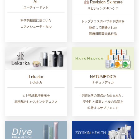
At.
Revision Skincare
エーティードット
リビジョンスキンケア
科学的根拠に基づいた
トップクラスのペプチド技術を
コスメシューティカル
駆使して開発された
医療機関専売化粧品
Lekarka
NATUMEDICA
レカルカ
ナチュメディカ
ヒト幹細胞培養液を
予防医学の観点から生まれた、
原料配合したスキンケアコスメ
安全性と最高レベルの品質を
維持するサプリメント