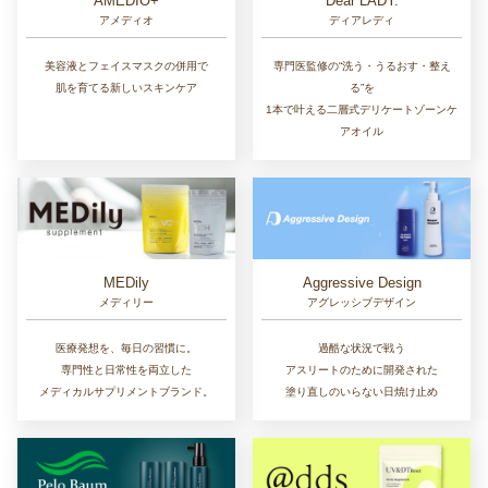
AMEDIO+
Dear LADY.
アメディオ
ディアレディ
美容液とフェイスマスクの併用で
専門医監修の“洗う・うるおす・整え
肌を育てる新しいスキンケア
る”を
1本で叶える二層式デリケートゾーンケ
アオイル
MEDily
Aggressive Design
メディリー
アグレッシブデザイン
医療発想を、毎日の習慣に。
過酷な状況で戦う
専門性と日常性を両立した
アスリートのために開発された
メディカルサプリメントブランド。
塗り直しのいらない日焼け止め