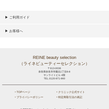
▶︎ ご利用ガイド
ご利用ガイド
決済／配送／送料について
取り扱い商品一覧
顧客情報の取扱について
特定商取引法の表記
▶︎ お客様へ
新規会員登録
MYページ
買い物カゴ
よくあるご質問
メールが届かないお客様へ
お問い合わせ
REINE beauty selection
（ライネビューティーセレクション）
〒613-0036
奈良県奈良市学園北1丁目8-8
サンライトビル 4階
TEL.0120-971-960
‣ TOPページ
‣ クリニック公式サイト
‣ プライバシーポリシー
‣ 特定商取引法の表記