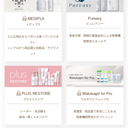
Pureasy
MEDIPLA
ピュレアジー
メディプラ
美容大国・韓国の製薬会社による医療機
どんな悩みをもつ方にも使っていただき
関専売スキンケア
たい
シンプルかつ高品質な化粧品・サプリメ
ント
PLUS RESTORE
Wakasapri for Pro.
プラスリストア
ワカサプリフォープロ
レーザー・光治療を
高濃度・高品質で安全にこだわる
成功へ導くスキンケア
医療機関専売のサプリメント