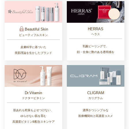
HERRAS
Beautiful Skin
ヘラス
ビューティフルスキン
乳酸ピーリングで、
皮膚科学に基づいた
顔・全身に艶のある透明感を
美肌理論を生かしたブランド
Dr.Vitamin
CLIGRAM
ドクタービタミン
カリグラム
肌あれも乾燥もよせつけない、
濃厚かつシンプルな
ゆらがない肌を育む
医療機関向け高濃度コスメ
高濃度ビタミンB配合スキンケア