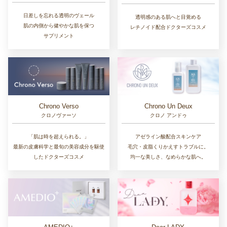
日差しを忘れる透明のヴェール
透明感のある肌へと目覚める
肌の内側から健やかな肌を保つ
レチノイド配合ドクターズコスメ
サプリメント
Chrono Un Deux
Chrono Verso
クロノ アンドゥ
クロノヴァーソ
アゼライン酸配合スキンケア
「肌は時を超えられる。」
毛穴・皮脂くりかえすトラブルに。
最新の皮膚科学と最旬の美容成分を駆使
均一な美しさ、なめらかな肌へ。
したドクターズコスメ