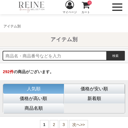
0
マイページ
カート
アイテム別
アイテム別
292
件
の商品がございます。
人気順
価格が安い順
価格が高い順
新着順
商品名順
1
2
3
次へ>>