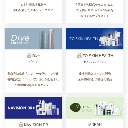
ヒト幹細胞培養液を
予防医学の観点から生まれた、
原料配合したスキンケアコスメ
安全性と最高レベルの品質を
維持するサプリメント
ZO SKIN HEALTH
Dive
ゼオスキンへルス
ダイヴ
皮膚科医Dr.オバジが開発
美白有効成分「ルシノールⓇ」、シワ改
医療機関向けの基礎化粧品
善有効成分「ニールワンⓇ」が配合され
た医療機関専売のスキンケア
MDEAR
NAVISION DR