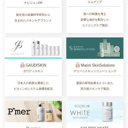
エムディア
ナビジョンDR
肌への刺激を考え
資生堂の皮膚科学研究から
必要な成分を配合した
生まれたスキンケアブランド
エイジングケア製品
GAUDISKIN
Marini SkinSolutions
ガウディスキン
マリーニスキンソリューションズ
日本人の肌質を重視した
最新の研究結果をとりいれた
ビタミンAシステム基礎化粧品
実力派スキンケア製品