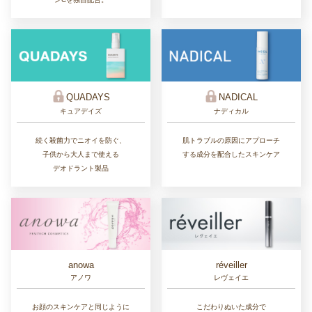
QUADAYS
NADICAL
キュアデイズ
ナディカル
続く殺菌力でニオイを防ぐ、
肌トラブルの原因にアプローチ
子供から大人まで使える
する成分を配合したスキンケア
デオドラント製品
réveiller
anowa
レヴェイエ
アノワ
こだわりぬいた成分で
お顔のスキンケアと同じように