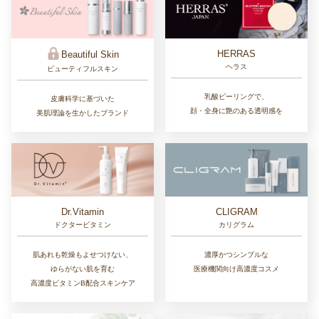
HERRAS
Beautiful Skin
ヘラス
ビューティフルスキン
乳酸ピーリングで、
皮膚科学に基づいた
顔・全身に艶のある透明感を
美肌理論を生かしたブランド
Dr.Vitamin
CLIGRAM
ドクタービタミン
カリグラム
肌あれも乾燥もよせつけない、
濃厚かつシンプルな
ゆらがない肌を育む
医療機関向け高濃度コスメ
高濃度ビタミンB配合スキンケア