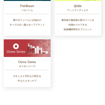
PeloBaum
@dds
ペロバーム
アットディディエス
髪のボリュームにお悩みの
紫外線や施術後の肌ダメージを
すべての方へ届けるヘアブランド
内側からケアする
医療機関専売サプリメント
Osmo Series
オスモシリーズ
やさしさと手応えの両立を
叶えたスキンケア