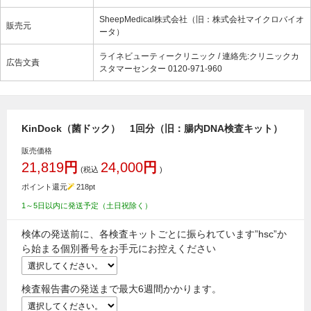
SheepMedical株式会社（旧：株式会社マイクロバイオ
販売元
ータ）
ライネビューティークリニック / 連絡先:クリニックカ
広告文責
スタマーセンター 0120-971-960
KinDock（菌ドック） 1回分（旧：腸内DNA検査キット）
販売価格
21,819
円
24,000
円
(税込
)
ポイント還元
218
pt
1～5日以内に発送予定（土日祝除く）
検体の発送前に、各検査キットごとに振られています”hsc”か
ら始まる個別番号をお手元にお控えください
検査報告書の発送まで最大6週間かかります。