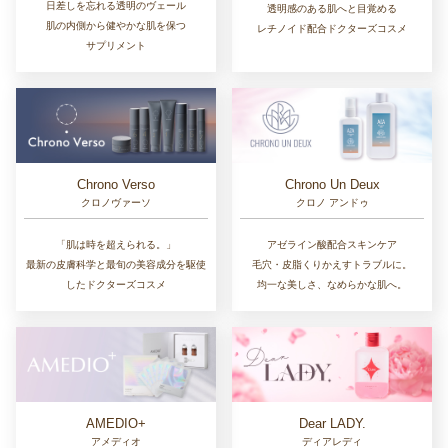
日差しを忘れる透明のヴェール
透明感のある肌へと目覚める
肌の内側から健やかな肌を保つ
レチノイド配合ドクターズコスメ
サプリメント
Chrono Un Deux
Chrono Verso
クロノ アンドゥ
クロノヴァーソ
アゼライン酸配合スキンケア
「肌は時を超えられる。」
毛穴・皮脂くりかえすトラブルに。
最新の皮膚科学と最旬の美容成分を駆使
均一な美しさ、なめらかな肌へ。
したドクターズコスメ
AMEDIO+
Dear LADY.
アメディオ
ディアレディ