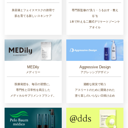
美容液とフェイスマスクの併用で
専門医監修の“洗う・うるおす・整え
肌を育てる新しいスキンケア
る”を
1本で叶える二層式デリケートゾーンケ
アオイル
MEDily
Aggressive Design
メディリー
アグレッシブデザイン
医療発想を、毎日の習慣に。
過酷な状況で戦う
専門性と日常性を両立した
アスリートのために開発された
メディカルサプリメントブランド。
塗り直しのいらない日焼け止め