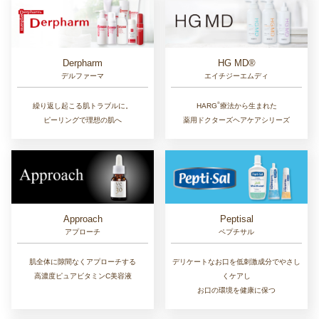
Derpharm
HG MD®
デルファーマ
エイチジーエムディ
®︎
繰り返し起こる肌トラブルに。
HARG
療法から生まれた
ピーリングで理想の肌へ
薬用ドクターズヘアケアシリーズ
Approach
Peptisal
アプローチ
ペプチサル
肌全体に隙間なくアプローチする
デリケートなお口を低刺激成分でやさし
高濃度ピュアビタミンC美容液
くケアし
お口の環境を健康に保つ