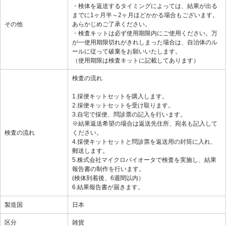
・検体を返送するタイミングによっては、結果が出る
までに1ヶ月半～2ヶ月ほどかかる場合もございます。
その他
あらかじめご了承ください。
・検査キットは必ず使用期限内にご使用ください。万
が一使用期限切れがきれしまった場合は、自治体のル
ールに従って破棄をお願いいたします。
（使用期限は検査キットに記載してあります）
検査の流れ
1.採便キットセットを購入します。
2.採便キットセットを受け取ります。
3.自宅で採便、問診票の記入を行います。
※結果返送希望の場合は返送先住所、宛名も記入して
検査の流れ
ください。
4.採便キットセットと問診票を返送用の封筒に入れ、
郵送します。
5.株式会社マイクロバイオータで検査を実施し、結果
報告書の制作を行います。
(検体到着後、6週間以内）
6.結果報告書が届きます。
製造国
日本
区分
雑貨