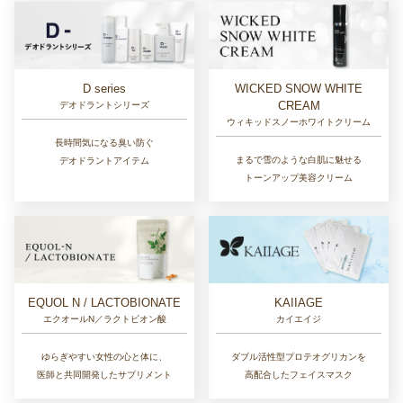
D series
WICKED SNOW WHITE
CREAM
デオドラントシリーズ
ウィキッドスノーホワイトクリーム
長時間気になる臭い防ぐ
まるで雪のような白肌に魅せる
デオドラントアイテム
トーンアップ美容クリーム
EQUOL N / LACTOBIONATE
KAIIAGE
エクオールN／ラクトビオン酸
カイエイジ
ゆらぎやすい女性の心と体に、
ダブル活性型プロテオグリカンを
医師と共同開発したサプリメント
高配合したフェイスマスク