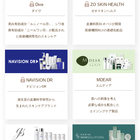
ZO SKIN HEALTH
Dive
ゼオスキンへルス
ダイヴ
皮膚科医Dr.オバジが開発
美白有効成分「ルシノールⓇ」、シワ改
医療機関向けの基礎化粧品
善有効成分「ニールワンⓇ」が配合され
た医療機関専売のスキンケア
MDEAR
NAVISION DR
エムディア
ナビジョンDR
肌への刺激を考え
資生堂の皮膚科学研究から
必要な成分を配合した
生まれたスキンケアブランド
エイジングケア製品