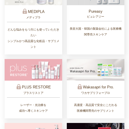
Pureasy
MEDIPLA
ピュレアジー
メディプラ
美容大国・韓国の製薬会社による医療機
どんな悩みをもつ方にも使っていただき
関専売スキンケア
たい
シンプルかつ高品質な化粧品・サプリメ
ント
PLUS RESTORE
Wakasapri for Pro.
プラスリストア
ワカサプリフォープロ
レーザー・光治療を
高濃度・高品質で安全にこだわる
成功へ導くスキンケア
医療機関専売のサプリメント