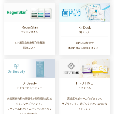
RegenSkin
KinDock
リジェンスキン
菌ドック
ヒト臍帯血細胞順化培養液
腸内DNA検査で
配合コスメ
体の内側から健康を考える。
Dr.Beauty
HIFU TIME
ドクタービューティー
ヒフタイム
美容医療発想の高吸収&長時間持続型ビ
高濃度リポソーム化ビタミンC
タミンCサプリメント。
サプリメント、総グルタチオン100㎎含
リポソーム化×タイムリリース型ビタミ
有ドリンク
ンCを独自配合。