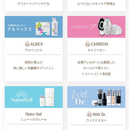
かつてないスキンケア実感を
デリケートゾーンケアを
ALBEX
CARRION
アルベックス
キャリーオン
医師が選んだ
金属アレルギーにも配慮した
体に優しい乳酸菌サプリメント
ホームケア用イオン
トリートメント美顔器
Nutro Veil
With Dr.
ニュートロヴェール
ウィズドクター