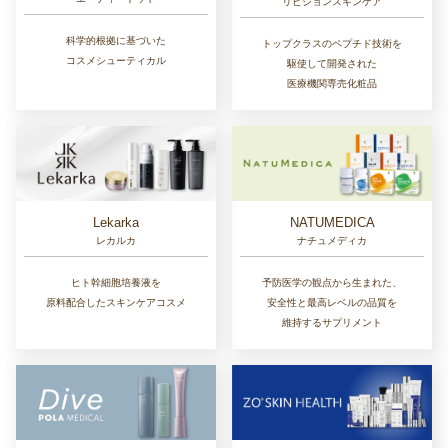
リビジョンスキンケア
科学的根拠に基づいた
トップクラスのペプチド技術を
コスメシューティカル
駆使して開発された
医療機関専売化粧品
Lekarka
NATUMEDICA
レカルカ
ナチュメディカ
ヒト幹細胞培養液を
予防医学の観点から生まれた、
原料配合したスキンケアコスメ
安全性と最高レベルの品質を
維持するサプリメント