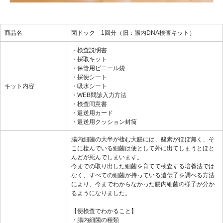
商品名
菌ドック 1回分（旧：腸内DNA検査キット）
・検査説明書
・採取キット
・保管用ビニール袋
・採便シート
キット内容
・吸水シート
・WEB問診入力方法
・検査同意書
・返送用カード
・返送用クッション封筒
腸内細菌の大半が棲む大腸には、酸素がほぼ無く、そ
こに棲んでいる細菌は便として外に出てしまうとほと
んどが死んでしまいます。
今までの取り出した細菌を育てて検査する培養法では
なく、すべての細菌が持っている遺伝子を調べる方法
により、今までわからなかった腸内細菌の様子が分か
るようになりました。
【便検査でわかること】
・腸内細菌の種類