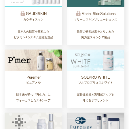
GAUDISKIN
Marini SkinSolutions
ガウディスキン
マリーニスキンソリューションズ
日本人の肌質を重視した
最新の研究結果をとりいれた
ビタミンAシステム基礎化粧品
実力派スキンケア製品
Puremer
SOLPRO WHITE
ピュアメル
ソルプロプリュスホワイト
肌本来が持つ「再生力」に
紫外線対策と透明感アップを
フォーカスしたスキンケア
叶えるサプリメント