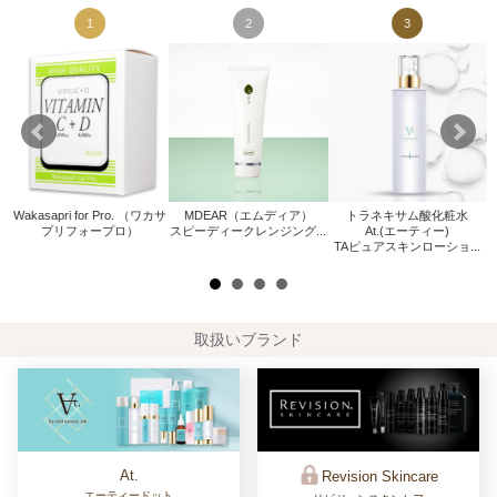
1
2
3
Wakasapri for Pro. （ワカサ
MDEAR（エムディア）
トラネキサム酸化粧水
W
プリフォープロ）
スピーディークレンジング...
At.(エーティー)
.
TAピュアスキンローショ...
取扱いブランド
At.
Revision Skincare
エーティードット