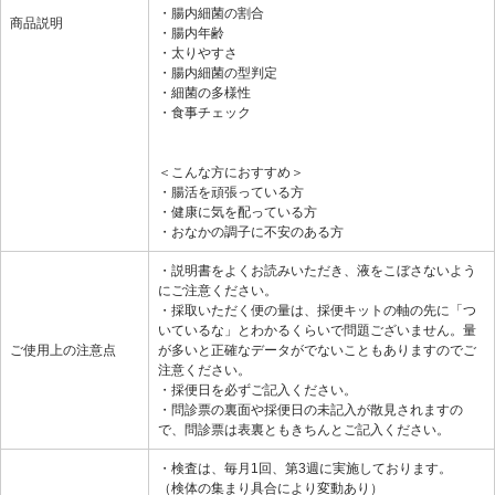
・腸内細菌の割合
商品説明
・腸内年齢
・太りやすさ
・腸内細菌の型判定
・細菌の多様性
・食事チェック
＜こんな方におすすめ＞
・腸活を頑張っている方
・健康に気を配っている方
・おなかの調子に不安のある方
・説明書をよくお読みいただき、液をこぼさないよう
にご注意ください。
・採取いただく便の量は、採便キットの軸の先に「つ
いているな」とわかるくらいで問題ございません。量
ご使用上の注意点
が多いと正確なデータがでないこともありますのでご
注意ください。
・採便日を必ずご記入ください。
・問診票の裏面や採便日の未記入が散見されますの
で、問診票は表裏ともきちんとご記入ください。
・検査は、毎月1回、第3週に実施しております。
（検体の集まり具合により変動あり）