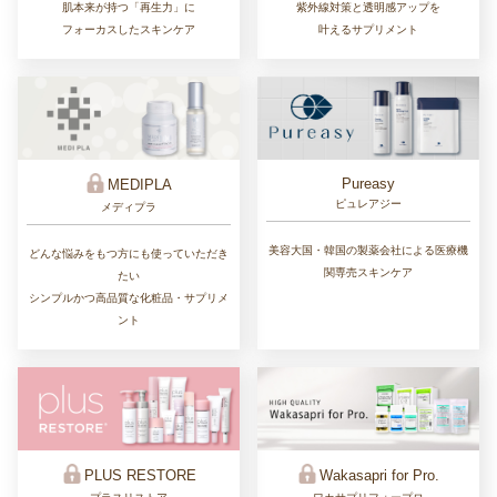
肌本来が持つ「再生力」に
紫外線対策と透明感アップを
フォーカスしたスキンケア
叶えるサプリメント
Pureasy
MEDIPLA
ピュレアジー
メディプラ
美容大国・韓国の製薬会社による医療機
どんな悩みをもつ方にも使っていただき
関専売スキンケア
たい
シンプルかつ高品質な化粧品・サプリメ
ント
PLUS RESTORE
Wakasapri for Pro.