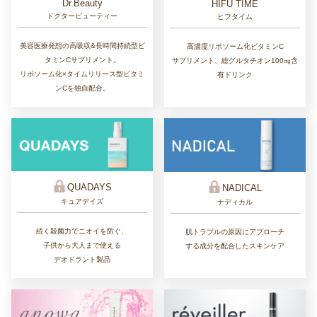
Dr.Beauty
HIFU TIME
ドクタービューティー
ヒフタイム
美容医療発想の高吸収&長時間持続型ビ
高濃度リポソーム化ビタミンC
タミンCサプリメント。
サプリメント、総グルタチオン100㎎含
リポソーム化×タイムリリース型ビタミ
有ドリンク
ンCを独自配合。
QUADAYS
NADICAL
キュアデイズ
ナディカル
続く殺菌力でニオイを防ぐ、
肌トラブルの原因にアプローチ
子供から大人まで使える
する成分を配合したスキンケア
デオドラント製品