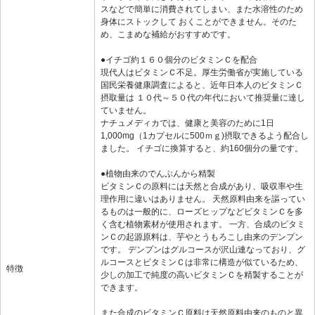
スなどで簡単に消費されてしまい、また水溶性のため
身体にストックして おくことができません。そのた
め、こまめな補給がおすすめです。
●イチゴ約１６０個分のビタミンＣを配合
現代人はビタミンＣ不足。厚生労働省が実施している
国民栄養健康調査によると、近年日本人のビタミンＣ
摂取量は １０代～５０代の年代において推奨量に達し
ていません。
ナチュメディカでは、健康と美容のために1日
1,000mg（1カプセルに500ｍｇ)摂取できるよう配合し
ました。 イチゴに換算すると、約160個分の量です。
●植物由来のでんぷんから精製
ビタミンＣの原料には天然と合成があり、吸収率や生
理作用に違いはありません。 天然原料由来を謳ってい
るものは一般的に、ローズヒップなどビタミンＣを多
く含む植物素材が使用されます。 一方、合成のビタミ
ンＣの起源原料は、芋やとうもろこし由来のデンプン
です。 デンプンはグルコースが沢山連なっており、グ
ルコースとビタミンＣは非常に構造が似ているため、
特徴
少しの加工で純度の高いビタミンＣを精製することが
できます。
また合成のビタミンＣ原料は天然原料由来のものと異