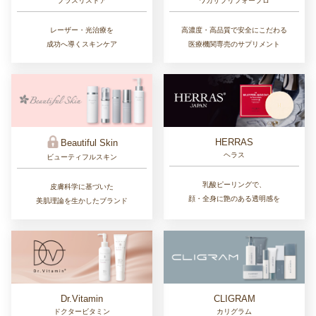
プラスリストア
ワカサプリフォープロ
レーザー・光治療を
高濃度・高品質で安全にこだわる
成功へ導くスキンケア
医療機関専売のサプリメント
HERRAS
Beautiful Skin
ヘラス
ビューティフルスキン
乳酸ピーリングで、
皮膚科学に基づいた
顔・全身に艶のある透明感を
美肌理論を生かしたブランド
Dr.Vitamin
CLIGRAM
ドクタービタミン
カリグラム