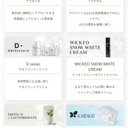
アプローチ
ペプチサル
肌全体に隙間なくアプローチする
デリケートなお口を低刺激成分でやさし
高濃度ピュアビタミンC美容液
くケアし
お口の環境を健康に保つ
D series
WICKED SNOW WHITE
CREAM
デオドラントシリーズ
ウィキッドスノーホワイトクリーム
長時間気になる臭い防ぐ
まるで雪のような白肌に魅せる
デオドラントアイテム
トーンアップ美容クリーム