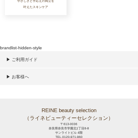
やさしさと手応えの両立を
叶えたスキンケア
brandlist-hidden-style
▶︎ ご利用ガイド
ご利用ガイド
決済／配送／送料について
取り扱い商品一覧
顧客情報の取扱について
特定商取引法の表記
▶︎ お客様へ
新規会員登録
MYページ
買い物カゴ
よくあるご質問
メールが届かないお客様へ
お問い合わせ
REINE beauty selection
（ライネビューティーセレクション）
〒613-0036
奈良県奈良市学園北1丁目8-8
サンライトビル 4階
TEL.0120-971-960