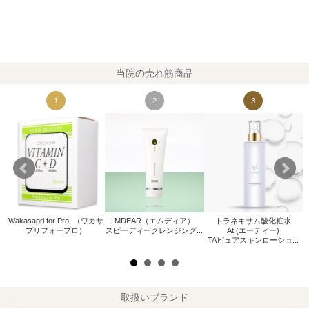
当院の売れ筋商品
1
2
3
Wakasapri for Pro. （ワカサ
MDEAR（エムディア）
トラネキサム酸化粧水
W
プリフォープロ）
スピーディークレンジング...
At.(エーティー)
.
TAピュアスキンローショ...
取扱いブランド