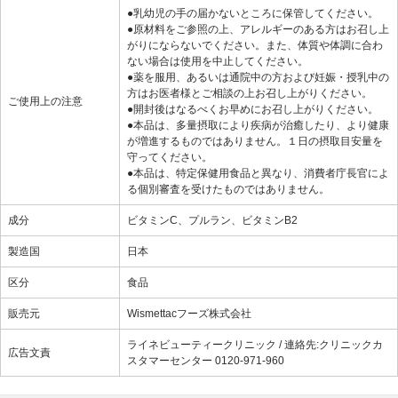
●乳幼児の手の届かないところに保管してください。
●原材料をご参照の上、アレルギーのある方はお召し上
がりにならないでください。また、体質や体調に合わ
ない場合は使用を中止してください。
●薬を服用、あるいは通院中の方および妊娠・授乳中の
方はお医者様とご相談の上お召し上がりください。
ご使用上の注意
●開封後はなるべくお早めにお召し上がりください。
●本品は、多量摂取により疾病が治癒したり、より健康
が増進するものではありません。１日の摂取目安量を
守ってください。
●本品は、特定保健用食品と異なり、消費者庁長官によ
る個別審査を受けたものではありません。
成分
ビタミンC、プルラン、ビタミンB2
製造国
日本
区分
食品
販売元
Wismettacフーズ株式会社
ライネビューティークリニック / 連絡先:クリニックカ
広告文責
スタマーセンター 0120-971-960