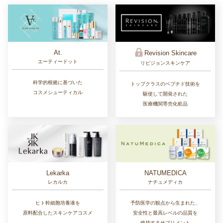
At.
Revision Skincare
エーティードット
リビジョンスキンケア
科学的根拠に基づいた
トップクラスのペプチド技術を
コスメシューティカル
駆使して開発された
医療機関専売化粧品
Lekarka
NATUMEDICA
レカルカ
ナチュメディカ
ヒト幹細胞培養液を
予防医学の観点から生まれた、
原料配合したスキンケアコスメ
安全性と最高レベルの品質を
維持するサプリメント