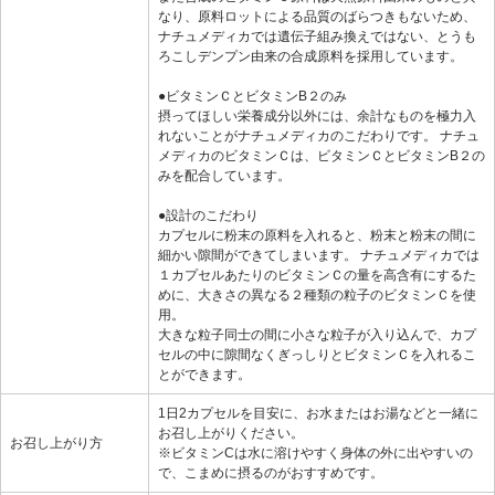
なり、原料ロットによる品質のばらつきもないため、
ナチュメディカでは遺伝子組み換えではない、とうも
ろこしデンプン由来の合成原料を採用しています。
●ビタミンＣとビタミンB２のみ
摂ってほしい栄養成分以外には、余計なものを極力入
れないことがナチュメディカのこだわりです。 ナチュ
メディカのビタミンＣは、ビタミンＣとビタミンB２の
みを配合しています。
●設計のこだわり
カプセルに粉末の原料を入れると、粉末と粉末の間に
細かい隙間ができてしまいます。 ナチュメディカでは
１カプセルあたりのビタミンＣの量を高含有にするた
めに、大きさの異なる２種類の粒子のビタミンＣを使
用。
大きな粒子同士の間に小さな粒子が入り込んで、カプ
セルの中に隙間なくぎっしりとビタミンＣを入れるこ
とができます。
1日2カプセルを目安に、お水またはお湯などと一緒に
お召し上がりください。
お召し上がり方
※ビタミンCは水に溶けやすく身体の外に出やすいの
で、こまめに摂るのがおすすめです。