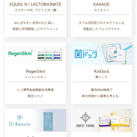
EQUOL N / LACTOBIONATE
KAIIAGE
エクオールN／ラクトビオン酸
カイエイジ
ゆらぎやすい女性の心と体に、
ダブル活性型プロテオグリカンを
医師と共同開発したサプリメント
高配合したフェイスマスク
RegenSkin
KinDock
リジェンスキン
菌ドック
ヒト臍帯血細胞順化培養液
腸内DNA検査で
配合コスメ
体の内側から健康を考える。