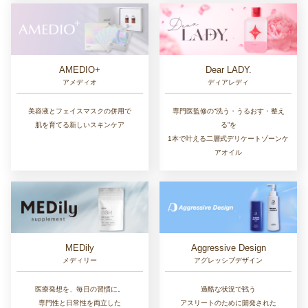
AMEDIO+
Dear LADY.
アメディオ
ディアレディ
美容液とフェイスマスクの併用で
専門医監修の“洗う・うるおす・整え
肌を育てる新しいスキンケア
る”を
1本で叶える二層式デリケートゾーンケ
アオイル
MEDily
Aggressive Design
メディリー
アグレッシブデザイン
医療発想を、毎日の習慣に。
過酷な状況で戦う
専門性と日常性を両立した
アスリートのために開発された