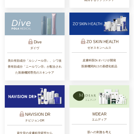
ZO SKIN HEALTH
Dive
ゼオスキンへルス
ダイヴ
皮膚科医Dr.オバジが開発
美白有効成分「ルシノールⓇ」、シワ改
医療機関向けの基礎化粧品
善有効成分「ニールワンⓇ」が配合され
た医療機関専売のスキンケア
MDEAR
NAVISION DR
エムディア
ナビジョンDR
肌への刺激を考え
資生堂の皮膚科学研究から