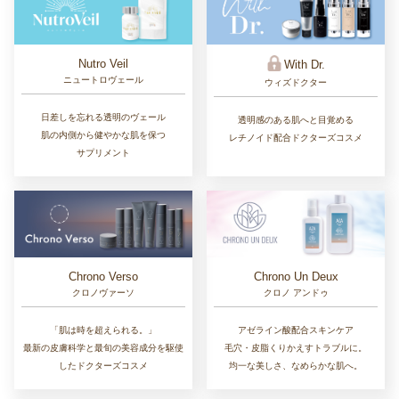
Nutro Veil
With Dr.
ニュートロヴェール
ウィズドクター
日差しを忘れる透明のヴェール
透明感のある肌へと目覚める
肌の内側から健やかな肌を保つ
レチノイド配合ドクターズコスメ
サプリメント
Chrono Un Deux
Chrono Verso
クロノ アンドゥ
クロノヴァーソ
アゼライン酸配合スキンケア
「肌は時を超えられる。」
毛穴・皮脂くりかえすトラブルに。
最新の皮膚科学と最旬の美容成分を駆使
均一な美しさ、なめらかな肌へ。
したドクターズコスメ