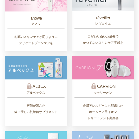
réveiller
anowa
レヴェイエ
アノワ
こだわりぬいた成分で
お顔のスキンケアと同じように
かつてないスキンケア実感を
デリケートゾーンケアを
ALBEX
CARRION
アルベックス
キャリーオン
医師が選んだ
金属アレルギーにも配慮した
体に優しい乳酸菌サプリメント
ホームケア用イオン
トリートメント美顔器