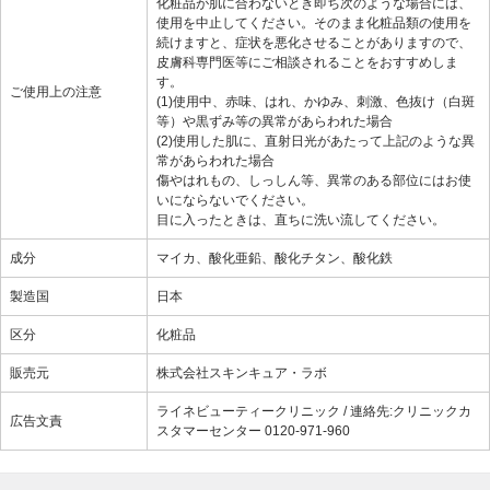
化粧品が肌に合わないとき即ち次のような場合には、
使用を中止してください。そのまま化粧品類の使用を
続けますと、症状を悪化させることがありますので、
皮膚科専門医等にご相談されることをおすすめしま
す。
ご使用上の注意
(1)使用中、赤味、はれ、かゆみ、刺激、色抜け（白斑
等）や黒ずみ等の異常があらわれた場合
(2)使用した肌に、直射日光があたって上記のような異
常があらわれた場合
傷やはれもの、しっしん等、異常のある部位にはお使
いにならないでください。
目に入ったときは、直ちに洗い流してください。
成分
マイカ、酸化亜鉛、酸化チタン、酸化鉄
製造国
日本
区分
化粧品
販売元
株式会社スキンキュア・ラボ
ライネビューティークリニック / 連絡先:クリニックカ
広告文責
スタマーセンター 0120-971-960