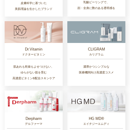
乳酸ピーリングで、
皮膚科学に基づいた
顔・全身に艶のある透明感を
美肌理論を生かしたブランド
Dr.Vitamin
CLIGRAM
ドクタービタミン
カリグラム
肌あれも乾燥もよせつけない、
濃厚かつシンプルな
ゆらがない肌を育む
医療機関向け高濃度コスメ
高濃度ビタミンB配合スキンケア
Derpharm
HG MD®
デルファーマ
エイチジーエムディ