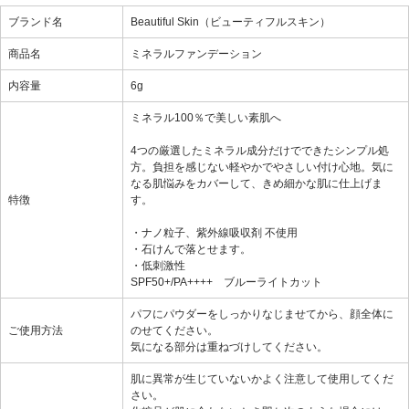
ブランド名
Beautiful Skin（ビューティフルスキン）
商品名
ミネラルファンデーション
内容量
6g
ミネラル100％で美しい素肌へ
4つの厳選したミネラル成分だけでできたシンプル処
方。負担を感じない軽やかでやさしい付け心地。気に
なる肌悩みをカバーして、きめ細かな肌に仕上げま
特徴
す。
・ナノ粒子、紫外線吸収剤 不使用
・石けんで落とせます。
・低刺激性
SPF50+/PA++++ ブルーライトカット
パフにパウダーをしっかりなじませてから、顔全体に
ご使用方法
のせてください。
気になる部分は重ねづけしてください。
肌に異常が生じていないかよく注意して使用してくだ
さい。