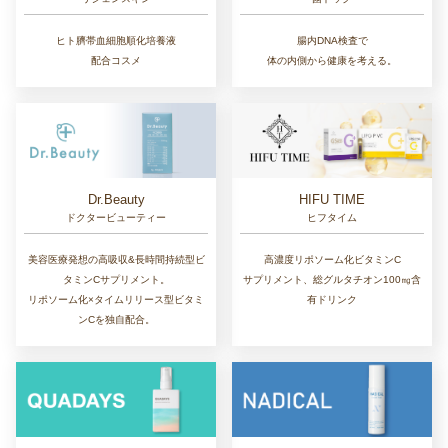
ヒト臍帯血細胞順化培養液
腸内DNA検査で
配合コスメ
体の内側から健康を考える。
Dr.Beauty
HIFU TIME
ドクタービューティー
ヒフタイム
美容医療発想の高吸収&長時間持続型ビ
高濃度リポソーム化ビタミンC
タミンCサプリメント。
サプリメント、総グルタチオン100㎎含
リポソーム化×タイムリリース型ビタミ
有ドリンク
ンCを独自配合。