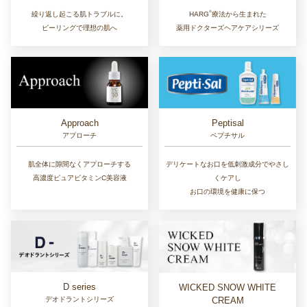
®︎
繰り返し起こる肌トラブルに。
HARG
療法から生まれた
ピーリングで理想の肌へ
薬用ドクターズヘアケアシリーズ
Approach
Peptisal
アプローチ
ペプチサル
肌全体に隙間なくアプローチする
デリケートなお口を低刺激成分でやさし
高濃度ピュアビタミンC美容液
くケアし
お口の環境を健康に保つ
D series
WICKED SNOW WHITE
CREAM
デオドラントシリーズ