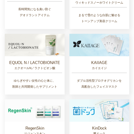
ウィキッドスノーホワイトクリーム
長時間気になる臭い防ぐ
まるで雪のような白肌に魅せる
デオドラントアイテム
トーンアップ美容クリーム
EQUOL N / LACTOBIONATE
KAIIAGE
エクオールN／ラクトビオン酸
カイエイジ
ゆらぎやすい女性の心と体に、
ダブル活性型プロテオグリカンを
医師と共同開発したサプリメント
高配合したフェイスマスク
RegenSkin
KinDock
リジェンスキン
菌ドック