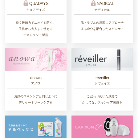
QUADAYS
NADICAL
キュアデイズ
ナディカル
続く殺菌力でニオイを防ぐ、
肌トラブルの原因にアプローチ
子供から大人まで使える
する成分を配合したスキンケア
デオドラント製品
réveiller
anowa
レヴェイエ
アノワ
こだわりぬいた成分で
お顔のスキンケアと同じように
かつてないスキンケア実感を
デリケートゾーンケアを