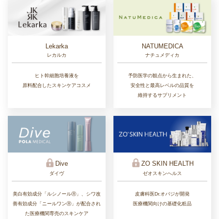
Lekarka
NATUMEDICA
レカルカ
ナチュメディカ
ヒト幹細胞培養液を
予防医学の観点から生まれた、
原料配合したスキンケアコスメ
安全性と最高レベルの品質を
維持するサプリメント
ZO SKIN HEALTH
Dive
ゼオスキンへルス
ダイヴ
皮膚科医Dr.オバジが開発
美白有効成分「ルシノールⓇ」、シワ改
医療機関向けの基礎化粧品
善有効成分「ニールワンⓇ」が配合され
た医療機関専売のスキンケア