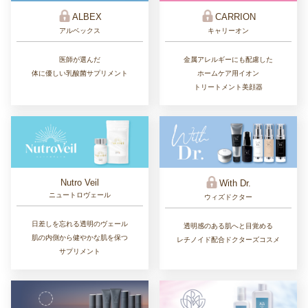
ALBEX
CARRION
アルベックス
キャリーオン
医師が選んだ
金属アレルギーにも配慮した
体に優しい乳酸菌サプリメント
ホームケア用イオン
トリートメント美顔器
Nutro Veil
With Dr.
ニュートロヴェール
ウィズドクター
日差しを忘れる透明のヴェール
透明感のある肌へと目覚める
肌の内側から健やかな肌を保つ
レチノイド配合ドクターズコスメ
サプリメント