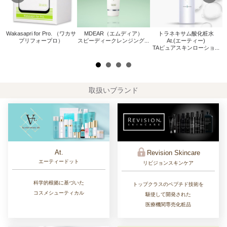
Wakasapri for Pro. （ワカサ
MDEAR（エムディア）
トラネキサム酸化粧水
W
プリフォープロ）
スピーディークレンジング...
At.(エーティー)
.
TAピュアスキンローショ...
取扱いブランド
At.
Revision Skincare
エーティードット
リビジョンスキンケア
科学的根拠に基づいた
トップクラスのペプチド技術を
コスメシューティカル
駆使して開発された
医療機関専売化粧品