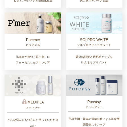
ビタミンAシステム基礎化粧品
実力派スキンケア製品
Puremer
SOLPRO WHITE
ピュアメル
ソルプロプリュスホワイト
肌本来が持つ「再生力」に
紫外線対策と透明感アップを
フォーカスしたスキンケア
叶えるサプリメント
Pureasy
MEDIPLA
ピュレアジー
メディプラ
美容大国・韓国の製薬会社による医療機
どんな悩みをもつ方にも使っていただき
関専売スキンケア
たい