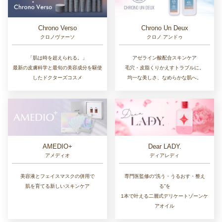
Chrono Un Deux
Chrono Verso
クロノ アンドゥ
クロノヴァーソ
アゼライン酸配合スキンケア
「肌は時を超えられる。」
毛穴・皮脂くりかえすトラブルに。
最新の皮膚科学と最旬の美容成分を駆使
均一な美しさ、なめらかな肌へ。
したドクターズコスメ
AMEDIO+
Dear LADY.
アメディオ
ディアレディ
美容液とフェイスマスクの併用で
専門医監修の“洗う・うるおす・整え
肌を育てる新しいスキンケア
る”を
1本で叶える二層式デリケートゾーンケ
アオイル