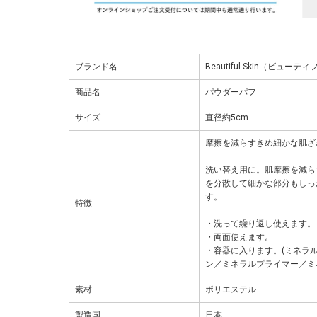
ブランド名
Beautiful Skin（ビュー
商品名
パウダーパフ
サイズ
直径約5cm
摩擦を減らすきめ細かな肌ざ
洗い替え用に。肌摩擦を減ら
を分散して細かな部分もしっ
す。
特徴
・洗って繰り返し使えます。
・両面使えます。
・容器に入ります。(ミネラ
ン／ミネラルプライマー／ミ
素材
ポリエステル
製造国
日本