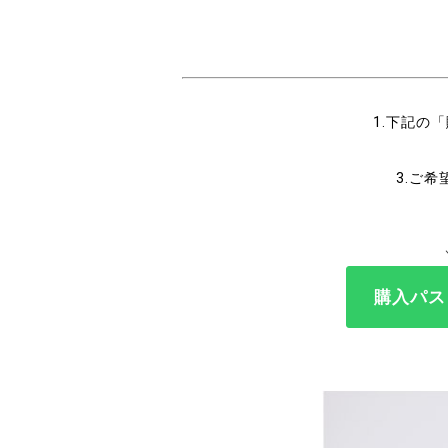
1.下記の
3.ご
購入パス