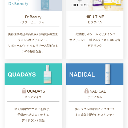
Dr.Beauty
HIFU TIME
ドクタービューティー
ヒフタイム
美容医療発想の高吸収&長時間持続型ビ
高濃度リポソーム化ビタミンC
タミンCサプリメント。
サプリメント、総グルタチオン100㎎含
リポソーム化×タイムリリース型ビタミ
有ドリンク
ンCを独自配合。
QUADAYS
NADICAL
キュアデイズ
ナディカル
続く殺菌力でニオイを防ぐ、
肌トラブルの原因にアプローチ
子供から大人まで使える
する成分を配合したスキンケア
デオドラント製品