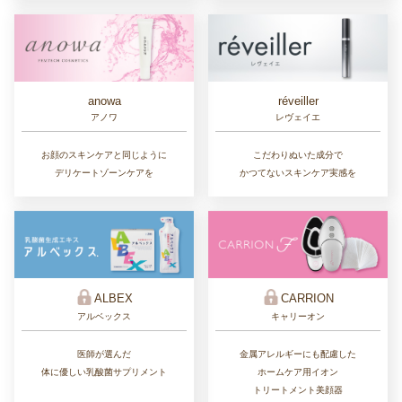
réveiller
anowa
レヴェイエ
アノワ
こだわりぬいた成分で
お顔のスキンケアと同じように
かつてないスキンケア実感を
デリケートゾーンケアを
ALBEX
CARRION
アルベックス
キャリーオン
医師が選んだ
金属アレルギーにも配慮した
体に優しい乳酸菌サプリメント
ホームケア用イオン
トリートメント美顔器