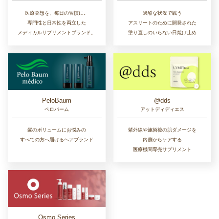
医療発想を、毎日の習慣に。
過酷な状況で戦う
専門性と日常性を両立した
アスリートのために開発された
メディカルサプリメントブランド。
塗り直しのいらない日焼け止め
PeloBaum
@dds
ペロバーム
アットディディエス
髪のボリュームにお悩みの
紫外線や施術後の肌ダメージを
すべての方へ届けるヘアブランド
内側からケアする
医療機関専売サプリメント
Osmo Series