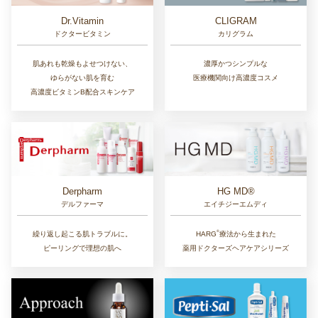
Dr.Vitamin
CLIGRAM
ドクタービタミン
カリグラム
肌あれも乾燥もよせつけない、
濃厚かつシンプルな
ゆらがない肌を育む
医療機関向け高濃度コスメ
高濃度ビタミンB配合スキンケア
Derpharm
HG MD®
デルファーマ
エイチジーエムディ
®︎
繰り返し起こる肌トラブルに。
HARG
療法から生まれた
ピーリングで理想の肌へ
薬用ドクターズヘアケアシリーズ