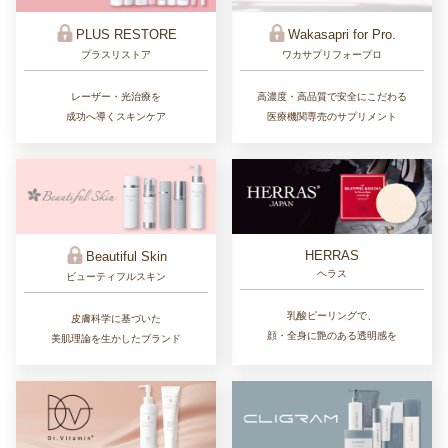
PLUS RESTORE
Wakasapri for Pro.
プラスリストア
ワカサプリフォープロ
レーザー・光治療を
高濃度・高品質で安全にこだわる
成功へ導くスキンケア
医療機関専売のサプリメント
HERRAS
Beautiful Skin
ヘラス
ビューティフルスキン
乳酸ピーリングで、
皮膚科学に基づいた
顔・全身に艶のある透明感を
美肌理論を生かしたブランド