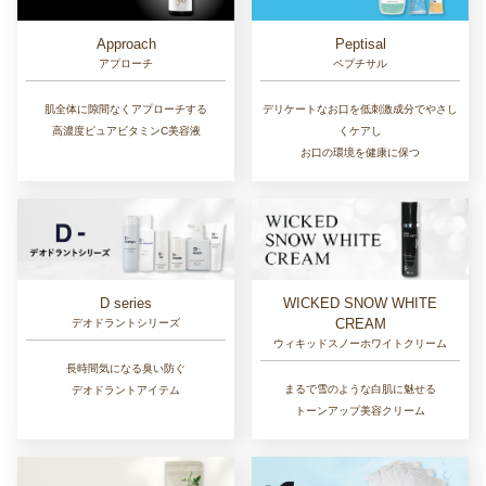
Approach
Peptisal
アプローチ
ペプチサル
肌全体に隙間なくアプローチする
デリケートなお口を低刺激成分でやさし
高濃度ピュアビタミンC美容液
くケアし
お口の環境を健康に保つ
D series
WICKED SNOW WHITE
CREAM
デオドラントシリーズ
ウィキッドスノーホワイトクリーム
長時間気になる臭い防ぐ
まるで雪のような白肌に魅せる
デオドラントアイテム
トーンアップ美容クリーム