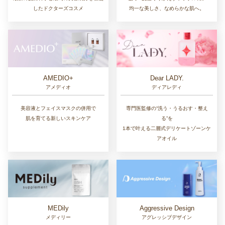
均一な美しさ、なめらかな肌へ。
したドクターズコスメ
AMEDIO+
Dear LADY.
アメディオ
ディアレディ
美容液とフェイスマスクの併用で
専門医監修の“洗う・うるおす・整え
肌を育てる新しいスキンケア
る”を
1本で叶える二層式デリケートゾーンケ
アオイル
MEDily
Aggressive Design
メディリー
アグレッシブデザイン