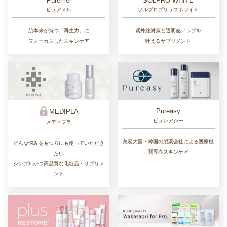
Puremer
SOLPRO WHITE
ピュアメル
ソルプロプリュスホワイト
肌本来が持つ「再生力」に
紫外線対策と透明感アップを
フォーカスしたスキンケア
叶えるサプリメント
Pureasy
MEDIPLA
ピュレアジー
メディプラ
美容大国・韓国の製薬会社による医療機
どんな悩みをもつ方にも使っていただき
関専売スキンケア
たい
シンプルかつ高品質な化粧品・サプリメ
ント