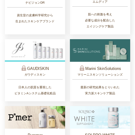
エムディア
ナビジョンDR
肌への刺激を考え
資生堂の皮膚科学研究から
必要な成分を配合した
生まれたスキンケアブランド
エイジングケア製品
GAUDISKIN
Marini SkinSolutions
ガウディスキン
マリーニスキンソリューションズ
日本人の肌質を重視した
最新の研究結果をとりいれた
ビタミンAシステム基礎化粧品
実力派スキンケア製品