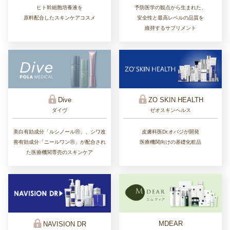
ヒト幹細胞培養液を
予防医学の観点から生まれた、
原料配合したスキンケアコスメ
安全性と最高レベルの品質を
維持するサプリメント
ZO SKIN HEALTH
Dive
ゼオスキンへルス
ダイヴ
皮膚科医Dr.オバジが開発
美白有効成分「ルシノールⓇ」、シワ改
医療機関向けの基礎化粧品
善有効成分「ニールワンⓇ」が配合され
た医療機関専売のスキンケア
MDEAR
NAVISION DR