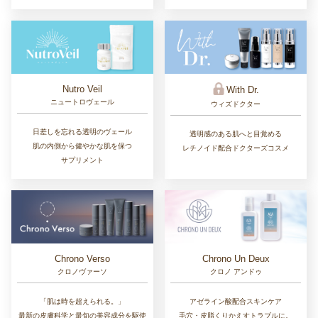
Nutro Veil
With Dr.
ニュートロヴェール
ウィズドクター
日差しを忘れる透明のヴェール
透明感のある肌へと目覚める
肌の内側から健やかな肌を保つ
レチノイド配合ドクターズコスメ
サプリメント
Chrono Un Deux
Chrono Verso
クロノ アンドゥ
クロノヴァーソ
アゼライン酸配合スキンケア
「肌は時を超えられる。」
毛穴・皮脂くりかえすトラブルに。
最新の皮膚科学と最旬の美容成分を駆使