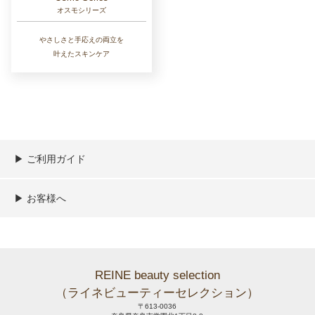
オスモシリーズ
やさしさと手応えの両立を
叶えたスキンケア
▶︎ ご利用ガイド
ご利用ガイド
決済／配送／送料について
取り扱い商品一覧
顧客情報の取扱について
特定商取引法の表記
▶︎ お客様へ
新規会員登録
MYページ
買い物カゴ
よくあるご質問
メールが届かないお客様へ
お問い合わせ
REINE beauty selection
（ライネビューティーセレクション）
〒613-0036