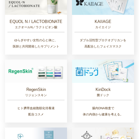
EQUOL N / LACTOBIONATE
KAIIAGE
エクオールN／ラクトビオン酸
カイエイジ
ゆらぎやすい女性の心と体に、
ダブル活性型プロテオグリカンを
医師と共同開発したサプリメント
高配合したフェイスマスク
RegenSkin
KinDock
リジェンスキン
菌ドック
ヒト臍帯血細胞順化培養液
腸内DNA検査で
配合コスメ
体の内側から健康を考える。