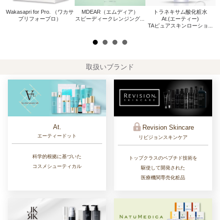
Wakasapri for Pro. （ワカサ
MDEAR（エムディア）
トラネキサム酸化粧水
W
.
プリフォープロ）
スピーディークレンジング...
At.(エーティー)
TAピュアスキンローショ...
取扱いブランド
At.
Revision Skincare
エーティードット
リビジョンスキンケア
科学的根拠に基づいた
トップクラスのペプチド技術を
コスメシューティカル
駆使して開発された
医療機関専売化粧品