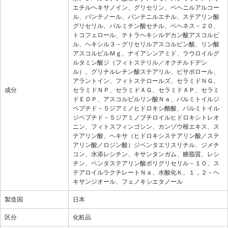
エチルヘキサノイン、グリセリン、ベヘニルアルコー
ル、パンテノール、パンテニルエチル、ステアリン酸
グリセリル、パルミチン酸セチル、ベヘネス－２０、
トコフェロール、テトラヘキシルデカン酸アスコルビ
ル、ヘキシル３－グリセリルアスコルビン酸、リン酸
アスコルビルＭｇ、ナイアシンアミド、ラウロイルグ
ルタミン酸ジ（フィトステリル／オクチルドデシ
ル）、グリチルレチン酸ステアリル、ビサボロール、
アラントイン、フィトステロールズ、セラミドＮＧ、
成分
セラミドＮＰ、セラミドＡＧ、セラミドＡＰ、セラミ
ドＥＯＰ、アスコルビルリン酸Ｎａ、パルミトイルジ
ペプチド－５ジアミノヒドロキシ酪酸、パルミトイル
ジペプチド－５ジアミノブチロイルヒドロキシトレオ
ニン、フィトスフィンゴシン、カンゾウ根エキス、ス
テアリン酸、ヘキサ（ヒドロキシステアリン酸／ステ
アリン酸／ロジン酸）ジペンタエリスリチル、ジメチ
コン、水添レシチン、キサンタンガム、糖脂質、レシ
チン、ペンタステアリン酸ポリグリセリル－１０、ス
テアロイルラクチレートＮａ、水酸化Ｋ、１，２－ヘ
キサンジオール、フェノキシエタノール
製造国
日本
区分
化粧品