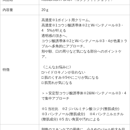
内容量
20ｇ
高濃度※1ポイント用クリーム。
高濃度※1コウジ酸誘導体※2とWパンテノール※3・
4 5%が叶える
透明感の頂きへ。
コウジ酸誘導体※2とWパンテノール※3・4が色素トラ
ブルへ多角的にアプローチ。
頬や額、口の周りなど気になる部分へのポイントケ
ア。
《こんなお悩みに》
特徴
□ハイドロキノンが合わない
□ 肌のくすみ※5やにごりが気になる
□ 肌荒れが気になる
＞＞安定型コウジ酸誘導体※2&Wパンテノール※3・4
で集中アプローチ
※1 当社比 ※2 ジパルミチン酸コジク(整肌成分)
※3 パンテノール(整肌成分) ※4 パンテニルエチル
(整肌成分) ※5 古い角質や汚れによる
朝晩のスキンケアの最後に、小さめのパール粒大を目