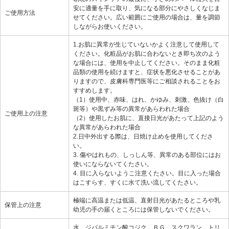
安に適量を手に取り、気になる部分にやさしくなじま
ご使用方法
せてください。広い範囲にご使用の場合は、量を調節
しながらお使いください。
1.お肌に異常が生じていないかよく注意して使用して
ください。化粧品がお肌に合わないとき即ち次のよう
な場合には、使用を中止してください。そのまま化粧
品類の使用を続けますと、症状を悪化させることがあ
りますので、皮膚科専門医等にご相談されることをお
すすめします。
（1）使用中、赤味、はれ、かゆみ、刺激、色抜け（白
斑等）や黒ずみ等の異常があらわれた場合
ご使用上の注意
（2）使用したお肌に、直接日光があたって上記のよう
な異常があらわれた場合
2.日中外出する際は、日焼け止めを使用してくださ
い。
3. 傷やはれもの、しっしん等、異常のある部位にはお
使いにならないてくたさい。
4. 目に入らないようこ注意くたさい。目に入った場合
はこすらす、すくに水て洗い流してくたさい。
極端に高温または低温、直射日光があたるところや乳
保管上の注意
幼児の手の届くところには保管しないでください。
水、ジパルミチン酸コジク、ＢＧ、スクワラン、トリ