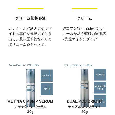
クリーム状美容液
クリーム
レチナール×NAD+がレチノ
Wコウジ酸・Tripleパンテ
イドの真価を極限まで引き
ノールが紡ぐ究極の透明感
出し、肌へ圧倒的なハリと
×先進エイジングケア
ボリュームをもたらす。
RETINA C PUMP SERUM
DUAL KOJIBRIGHT
レチナCパンプセラム
デュアルコジブライト
30g
40g