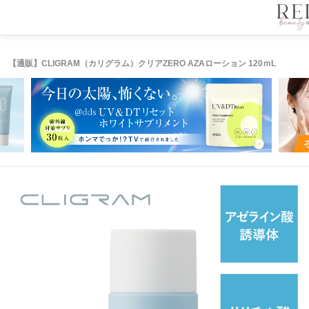
【通販】CLIGRAM（カリグラム）クリアZERO AZAローション 120ｍL