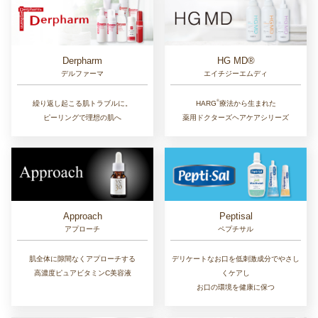
Derpharm
HG MD®
デルファーマ
エイチジーエムディ
®︎
繰り返し起こる肌トラブルに。
HARG
療法から生まれた
ピーリングで理想の肌へ
薬用ドクターズヘアケアシリーズ
Approach
Peptisal
アプローチ
ペプチサル
肌全体に隙間なくアプローチする
デリケートなお口を低刺激成分でやさし
高濃度ピュアビタミンC美容液
くケアし
お口の環境を健康に保つ