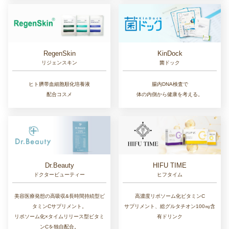
RegenSkin
KinDock
リジェンスキン
菌ドック
ヒト臍帯血細胞順化培養液
腸内DNA検査で
配合コスメ
体の内側から健康を考える。
Dr.Beauty
HIFU TIME
ドクタービューティー
ヒフタイム
美容医療発想の高吸収&長時間持続型ビ
高濃度リポソーム化ビタミンC
タミンCサプリメント。
サプリメント、総グルタチオン100㎎含
リポソーム化×タイムリリース型ビタミ
有ドリンク
ンCを独自配合。