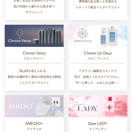
日差しを忘れる透明のヴェール
透明感のある肌へと目覚める
肌の内側から健やかな肌を保つ
レチノイド配合ドクターズコスメ
サプリメント
Chrono Un Deux
Chrono Verso
クロノ アンドゥ
クロノヴァーソ
アゼライン酸配合スキンケア
「肌は時を超えられる。」
毛穴・皮脂くりかえすトラブルに。
最新の皮膚科学と最旬の美容成分を駆使
均一な美しさ、なめらかな肌へ。
したドクターズコスメ
AMEDIO+
Dear LADY.
アメディオ
ディアレディ