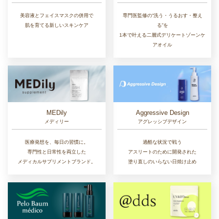
美容液とフェイスマスクの併用で
専門医監修の“洗う・うるおす・整え
肌を育てる新しいスキンケア
る”を
1本で叶える二層式デリケートゾーンケ
アオイル
MEDily
Aggressive Design
メディリー
アグレッシブデザイン
医療発想を、毎日の習慣に。
過酷な状況で戦う
専門性と日常性を両立した
アスリートのために開発された
メディカルサプリメントブランド。
塗り直しのいらない日焼け止め