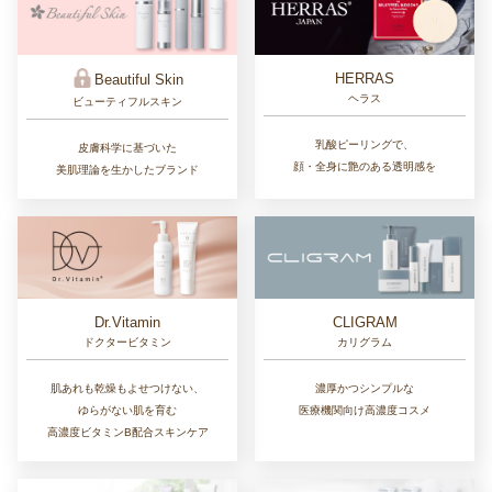
HERRAS
Beautiful Skin
ヘラス
ビューティフルスキン
乳酸ピーリングで、
皮膚科学に基づいた
顔・全身に艶のある透明感を
美肌理論を生かしたブランド
Dr.Vitamin
CLIGRAM
ドクタービタミン
カリグラム
肌あれも乾燥もよせつけない、
濃厚かつシンプルな
ゆらがない肌を育む
医療機関向け高濃度コスメ
高濃度ビタミンB配合スキンケア