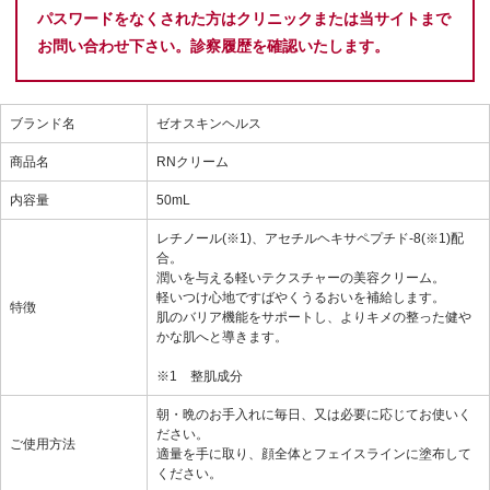
パスワードをなくされた方はクリニックまたは当サイトまで
お問い合わせ下さい。診察履歴を確認いたします。
ブランド名
ゼオスキンヘルス
商品名
RNクリーム
内容量
50mL
レチノール(※1)、アセチルヘキサペプチド-8(※1)配
合。
潤いを与える軽いテクスチャーの美容クリーム。
軽いつけ心地ですばやくうるおいを補給します。
特徴
肌のバリア機能をサポートし、よりキメの整った健や
かな肌へと導きます。
※1 整肌成分
朝・晩のお手入れに毎日、又は必要に応じてお使いく
ださい。
ご使用方法
適量を手に取り、顔全体とフェイスラインに塗布して
ください。