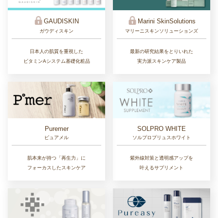
GAUDISKIN
Marini SkinSolutions
ガウディスキン
マリーニスキンソリューションズ
日本人の肌質を重視した
最新の研究結果をとりいれた
ビタミンAシステム基礎化粧品
実力派スキンケア製品
Puremer
SOLPRO WHITE
ピュアメル
ソルプロプリュスホワイト
肌本来が持つ「再生力」に
紫外線対策と透明感アップを
フォーカスしたスキンケア
叶えるサプリメント