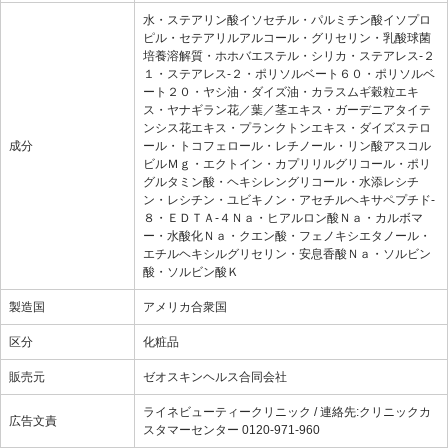
水・ステアリン酸イソセチル・パルミチン酸イソプロ
ピル・セテアリルアルコール・グリセリン・乳酸球菌
培養溶解質・ホホバエステル・シリカ・ステアレス-２
１・ステアレス-２・ポリソルベート６０・ポリソルベ
ート２０・ヤシ油・ダイズ油・カラスムギ穀粒エキ
ス・ヤナギラン花／葉／茎エキス・ガーデニアタイテ
ンシス花エキス・プランクトンエキス・ダイズステロ
成分
ール・トコフェロール・レチノール・リン酸アスコル
ビルＭｇ・エクトイン・カプリリルグリコール・ポリ
グルタミン酸・ヘキシレングリコール・水添レシチ
ン・レシチン・ユビキノン・アセチルヘキサペプチド-
８・ＥＤＴＡ-４Ｎａ・ヒアルロン酸Ｎａ・カルボマ
ー・水酸化Ｎａ・クエン酸・フェノキシエタノール・
エチルヘキシルグリセリン・安息香酸Ｎａ・ソルビン
酸・ソルビン酸Ｋ
製造国
アメリカ合衆国
区分
化粧品
販売元
ゼオスキンヘルス合同会社
ライネビューティークリニック / 連絡先:クリニックカ
広告文責
スタマーセンター 0120-971-960