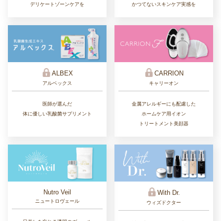
かつてないスキンケア実感を
デリケートゾーンケアを
ALBEX
CARRION
アルベックス
キャリーオン
医師が選んだ
金属アレルギーにも配慮した
体に優しい乳酸菌サプリメント
ホームケア用イオン
トリートメント美顔器
Nutro Veil
With Dr.
ニュートロヴェール
ウィズドクター