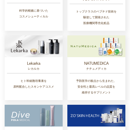
科学的根拠に基づいた
トップクラスのペプチド技術を
コスメシューティカル
駆使して開発された
医療機関専売化粧品
Lekarka
NATUMEDICA
レカルカ
ナチュメディカ
ヒト幹細胞培養液を
予防医学の観点から生まれた、
原料配合したスキンケアコスメ
安全性と最高レベルの品質を
維持するサプリメント