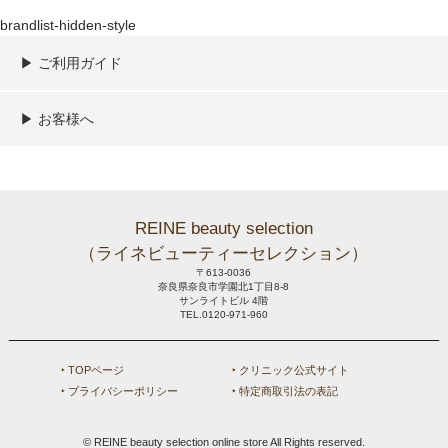
brandlist-hidden-style
▶︎ ご利用ガイド
ご利用ガイド
決済／配送／送料について
取り扱い商品一覧
顧客情報の取扱について
特定商取引法の表記
▶︎ お客様へ
新規会員登録
MYページ
買い物カゴ
よくあるご質問
メールが届かないお客様へ
お問い合わせ
REINE beauty selection
（ライネビューティーセレクション）
〒613-0036
奈良県奈良市学園北1丁目8-8
サンライトビル 4階
TEL.0120-971-960
‣ TOPページ
‣ クリニック公式サイト
‣ プライバシーポリシー
‣ 特定商取引法の表記
© REINE beauty selection online store All Rights reserved.