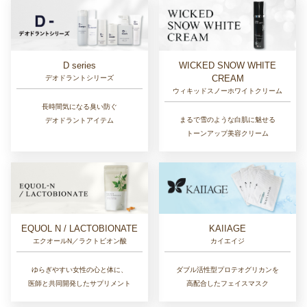
D series
WICKED SNOW WHITE
CREAM
デオドラントシリーズ
ウィキッドスノーホワイトクリーム
長時間気になる臭い防ぐ
まるで雪のような白肌に魅せる
デオドラントアイテム
トーンアップ美容クリーム
EQUOL N / LACTOBIONATE
KAIIAGE
エクオールN／ラクトビオン酸
カイエイジ
ゆらぎやすい女性の心と体に、
ダブル活性型プロテオグリカンを
医師と共同開発したサプリメント
高配合したフェイスマスク