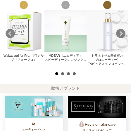
1
2
3
Wakasapri for Pro. （ワカサ
MDEAR（エムディア）
トラネキサム酸化粧水
W
プリフォープロ）
スピーディークレンジング...
At.(エーティー)
.
TAピュアスキンローショ...
取扱いブランド
At.
Revision Skincare
エーティードット
リビジョンスキンケア