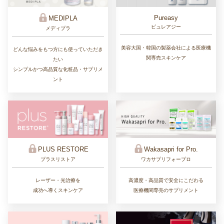
Pureasy
MEDIPLA
ピュレアジー
メディプラ
美容大国・韓国の製薬会社による医療機
どんな悩みをもつ方にも使っていただき
関専売スキンケア
たい
シンプルかつ高品質な化粧品・サプリメ
ント
PLUS RESTORE
Wakasapri for Pro.
プラスリストア
ワカサプリフォープロ
レーザー・光治療を
高濃度・高品質で安全にこだわる
成功へ導くスキンケア
医療機関専売のサプリメント