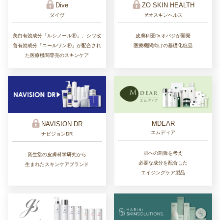
ZO SKIN HEALTH
Dive
ゼオスキンへルス
ダイヴ
皮膚科医Dr.オバジが開発
美白有効成分「ルシノールⓇ」、シワ改
医療機関向けの基礎化粧品
善有効成分「ニールワンⓇ」が配合され
た医療機関専売のスキンケア
MDEAR
NAVISION DR
エムディア
ナビジョンDR
肌への刺激を考え
資生堂の皮膚科学研究から
必要な成分を配合した
生まれたスキンケアブランド
エイジングケア製品