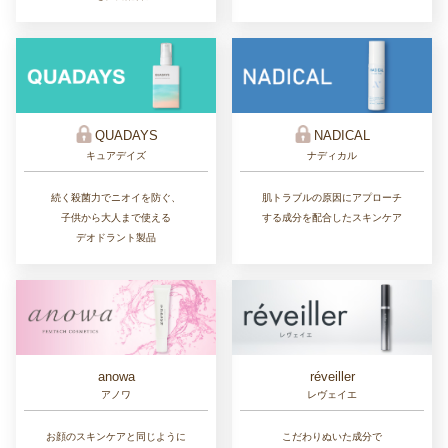
QUADAYS
NADICAL
キュアデイズ
ナディカル
続く殺菌力でニオイを防ぐ、
肌トラブルの原因にアプローチ
子供から大人まで使える
する成分を配合したスキンケア
デオドラント製品
réveiller
anowa
レヴェイエ
アノワ
こだわりぬいた成分で
お顔のスキンケアと同じように