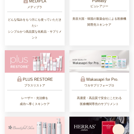
Pureasy
MEDIPLA
ピュレアジー
メディプラ
美容大国・韓国の製薬会社による医療機
どんな悩みをもつ方にも使っていただき
関専売スキンケア
たい
シンプルかつ高品質な化粧品・サプリメ
ント
PLUS RESTORE
Wakasapri for Pro.
プラスリストア
ワカサプリフォープロ
レーザー・光治療を
高濃度・高品質で安全にこだわる
成功へ導くスキンケア
医療機関専売のサプリメント