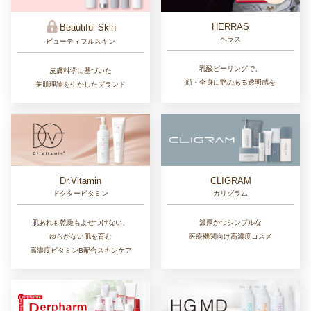
HERRAS
Beautiful Skin
ヘラス
ビューティフルスキン
乳酸ピーリングで、
皮膚科学に基づいた
顔・全身に艶のある透明感を
美肌理論を生かしたブランド
Dr.Vitamin
CLIGRAM
ドクタービタミン
カリグラム
肌あれも乾燥もよせつけない、
濃厚かつシンプルな
ゆらがない肌を育む
医療機関向け高濃度コスメ
高濃度ビタミンB配合スキンケア