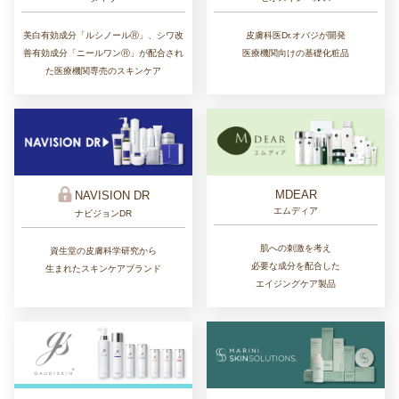
皮膚科医Dr.オバジが開発
美白有効成分「ルシノールⓇ」、シワ改
医療機関向けの基礎化粧品
善有効成分「ニールワンⓇ」が配合され
た医療機関専売のスキンケア
MDEAR
NAVISION DR
エムディア
ナビジョンDR
肌への刺激を考え
資生堂の皮膚科学研究から
必要な成分を配合した
生まれたスキンケアブランド
エイジングケア製品