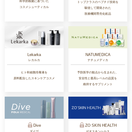
科学的根拠に基づいた
トップクラスのペプチド技術を
コスメシューティカル
駆使して開発された
医療機関専売化粧品
Lekarka
NATUMEDICA
レカルカ
ナチュメディカ
ヒト幹細胞培養液を
予防医学の観点から生まれた、
原料配合したスキンケアコスメ
安全性と最高レベルの品質を
維持するサプリメント
ZO SKIN HEALTH
Dive
ゼオスキンへルス
ダイヴ