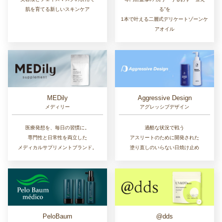
肌を育てる新しいスキンケア
る”を
1本で叶える二層式デリケートゾーンケ
アオイル
MEDily
Aggressive Design
メディリー
アグレッシブデザイン
医療発想を、毎日の習慣に。
過酷な状況で戦う
専門性と日常性を両立した
アスリートのために開発された
メディカルサプリメントブランド。
塗り直しのいらない日焼け止め
PeloBaum
@dds