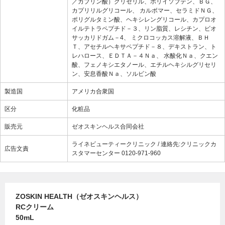
／カプリン酸）グリセリル、ポリイソブテン、ＢＧ、
カプリリルグリコール、 カルボマー、セラミドＮＧ、
ポリグルタミン酸、ヘキシレングリコール、カプロオ
イルテトラペプチド－３、リン脂質、レシチン、ビオ
サッカリドガム－4、 ミクロコッカス溶解液、ＢＨ
Ｔ、アセチルヘキサペプチド－８、デキストラン、ト
レハロース、ＥＤＴＡ－４Ｎａ、 水酸化Ｎａ、クエン
酸、フェノキシエタノール、エチルヘキシルグリセリ
ン、安息香酸Ｎａ、ソルビン酸
製造国
アメリカ合衆国
区分
化粧品
販売元
ゼオスキンヘルス合同会社
ライネビューティークリニック / 連絡先:クリニックカ
広告文責
スタマーセンター 0120-971-960
ZOSKIN HEALTH（ゼオスキンヘルス）
RCクリーム
50mL