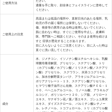
ださい。
ご使用方法
適量を手に取り、顔全体とフェイスラインに塗布して
ください。
高温または低温の場所や、直射日光のあたる場所、乳
幼児の手の届く場所には保管しないでください。
傷、発疹等の異常のある時は使用しないでください。
肌に合わない時は、すぐにご使用を中止し、皮膚科
ご使用上の注意
医、専門医へご相談ください。そのまま使用を続けま
すと 症状が悪化することがあります。
目に入らないようにご注意ください。目に入った時は
直ぐに洗い流してください。
水、ジメチコン、イソノナン酸エチルヘキシル、乳酸
球菌培養溶解質、グリセリン、ステアリン酸、トリ
（カプリル酸／カプリン酸／ミリスチン酸／ステアリ
ン酸）グリセリル、 スクワラン、水添ココグリセリ
ル、加水分解野菜タンパク、アラキジルアルコール、
ポリアクリレート－１３、ステアリン酸グリセリル、
ヒマワリ種子油不けん化物、ステアリン酸ＰＥＧ－１
００、ベヘニルアルコール、 リノール酸、アラキルグ
ルコシド、ポリソルベート２０、シア脂、メリロート
エキス、ヤナギラン花／葉／茎エキス、ゴシュユ果実
成分
エキス、ダイズステロール、 パルミチン酸レチノー
ル、レチノール、トコフェロール、トリ（カプリル酸