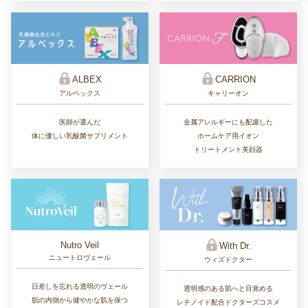
ALBEX
CARRION
アルベックス
キャリーオン
医師が選んだ
金属アレルギーにも配慮した
体に優しい乳酸菌サプリメント
ホームケア用イオン
トリートメント美顔器
Nutro Veil
With Dr.
ニュートロヴェール
ウィズドクター
日差しを忘れる透明のヴェール
透明感のある肌へと目覚める
肌の内側から健やかな肌を保つ
レチノイド配合ドクターズコスメ