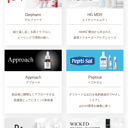
Derpharm
HG MD®
デルファーマ
エイチジーエムディ
®︎
繰り返し起こる肌トラブルに。
HARG
療法から生まれた
ピーリングで理想の肌へ
薬用ドクターズヘアケアシリーズ
Approach
Peptisal
アプローチ
ペプチサル
肌全体に隙間なくアプローチする
デリケートなお口を低刺激成分でやさし
高濃度ピュアビタミンC美容液
くケアし
お口の環境を健康に保つ