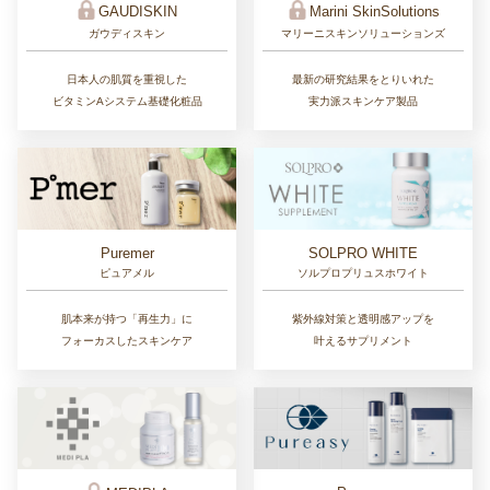
GAUDISKIN
Marini SkinSolutions
ガウディスキン
マリーニスキンソリューションズ
日本人の肌質を重視した
最新の研究結果をとりいれた
ビタミンAシステム基礎化粧品
実力派スキンケア製品
Puremer
SOLPRO WHITE
ピュアメル
ソルプロプリュスホワイト
肌本来が持つ「再生力」に
紫外線対策と透明感アップを
フォーカスしたスキンケア
叶えるサプリメント