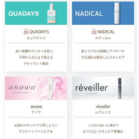
QUADAYS
NADICAL
キュアデイズ
ナディカル
続く殺菌力でニオイを防ぐ、
肌トラブルの原因にアプローチ
子供から大人まで使える
する成分を配合したスキンケア
デオドラント製品
réveiller
anowa
レヴェイエ
アノワ
こだわりぬいた成分で
お顔のスキンケアと同じように
かつてないスキンケア実感を
デリケートゾーンケアを