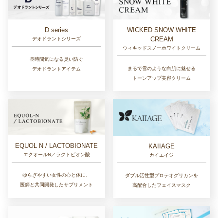
D series
WICKED SNOW WHITE
CREAM
デオドラントシリーズ
ウィキッドスノーホワイトクリーム
長時間気になる臭い防ぐ
まるで雪のような白肌に魅せる
デオドラントアイテム
トーンアップ美容クリーム
EQUOL N / LACTOBIONATE
KAIIAGE
エクオールN／ラクトビオン酸
カイエイジ
ゆらぎやすい女性の心と体に、
ダブル活性型プロテオグリカンを
医師と共同開発したサプリメント
高配合したフェイスマスク