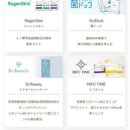
RegenSkin
KinDock
リジェンスキン
菌ドック
ヒト臍帯血細胞順化培養液
腸内DNA検査で
配合コスメ
体の内側から健康を考える。
Dr.Beauty
HIFU TIME
ドクタービューティー
ヒフタイム
美容医療発想の高吸収&長時間持続型ビ
高濃度リポソーム化ビタミンC
タミンCサプリメント。
サプリメント、総グルタチオン100㎎含
リポソーム化×タイムリリース型ビタミ
有ドリンク
ンCを独自配合。