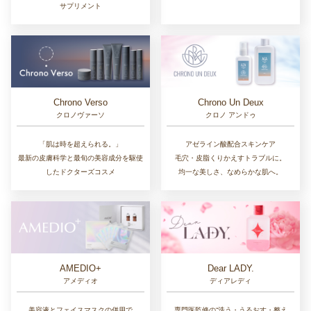
サプリメント
Chrono Un Deux
Chrono Verso
クロノ アンドゥ
クロノヴァーソ
アゼライン酸配合スキンケア
「肌は時を超えられる。」
毛穴・皮脂くりかえすトラブルに。
最新の皮膚科学と最旬の美容成分を駆使
均一な美しさ、なめらかな肌へ。
したドクターズコスメ
AMEDIO+
Dear LADY.
アメディオ
ディアレディ
美容液とフェイスマスクの併用で
専門医監修の“洗う・うるおす・整え