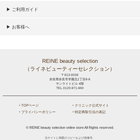
▶︎ ご利用ガイド
ご利用ガイド
決済／配送／送料について
取り扱い商品一覧
顧客情報の取扱について
特定商取引法の表記
▶︎ お客様へ
新規会員登録
MYページ
買い物カゴ
よくあるご質問
メールが届かないお客様へ
お問い合わせ
REINE beauty selection
（ライネビューティーセレクション）
〒613-0036
奈良県奈良市学園北1丁目8-8
サンライトビル 4階
TEL.0120-971-960
‣ TOPページ
‣ クリニック公式サイト
‣ プライバシーポリシー
‣ 特定商取引法の表記
© REINE beauty selection online store All Rights reserved.
当サイトに掲載のコピーおよび画像等、