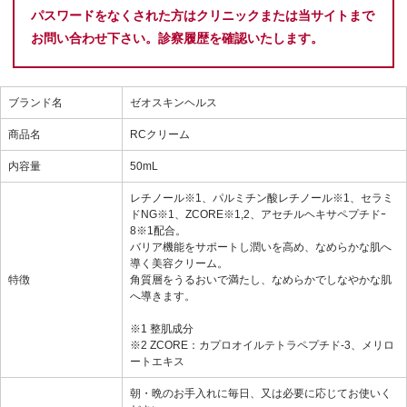
パスワードをなくされた方はクリニックまたは当サイトまで
お問い合わせ下さい。診察履歴を確認いたします。
ブランド名
ゼオスキンヘルス
商品名
RCクリーム
内容量
50mL
レチノール※1、パルミチン酸レチノール※1、セラミ
ドNG※1、ZCORE※1,2、アセチルヘキサペプチドｰ
8※1配合。
バリア機能をサポートし潤いを高め、なめらかな肌へ
導く美容クリーム。
特徴
角質層をうるおいで満たし、なめらかでしなやかな肌
へ導きます。
※1 整肌成分
※2 ZCORE：カプロオイルテトラペプチド-3、メリロ
ートエキス
朝・晩のお手入れに毎日、又は必要に応じてお使いく