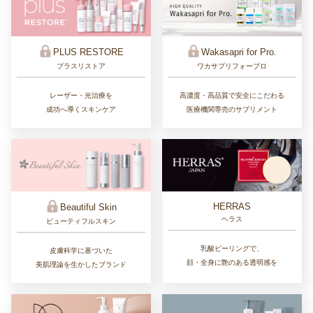
PLUS RESTORE
Wakasapri for Pro.
プラスリストア
ワカサプリフォープロ
レーザー・光治療を
高濃度・高品質で安全にこだわる
成功へ導くスキンケア
医療機関専売のサプリメント
HERRAS
Beautiful Skin
ヘラス
ビューティフルスキン
乳酸ピーリングで、
皮膚科学に基づいた
顔・全身に艶のある透明感を
美肌理論を生かしたブランド