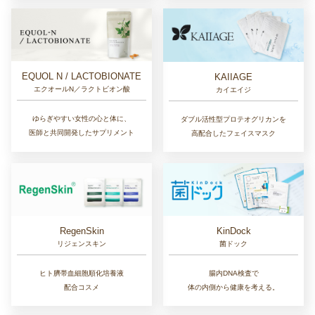
EQUOL N / LACTOBIONATE
KAIIAGE
エクオールN／ラクトビオン酸
カイエイジ
ゆらぎやすい女性の心と体に、
ダブル活性型プロテオグリカンを
医師と共同開発したサプリメント
高配合したフェイスマスク
RegenSkin
KinDock
リジェンスキン
菌ドック
ヒト臍帯血細胞順化培養液
腸内DNA検査で
配合コスメ
体の内側から健康を考える。