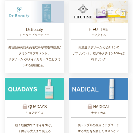
Dr.Beauty
HIFU TIME
ドクタービューティー
ヒフタイム
美容医療発想の高吸収&長時間持続型ビ
高濃度リポソーム化ビタミンC
タミンCサプリメント。
サプリメント、総グルタチオン100㎎含
リポソーム化×タイムリリース型ビタミ
有ドリンク
ンCを独自配合。
QUADAYS
NADICAL
キュアデイズ
ナディカル
続く殺菌力でニオイを防ぐ、
肌トラブルの原因にアプローチ
子供から大人まで使える
する成分を配合したスキンケア