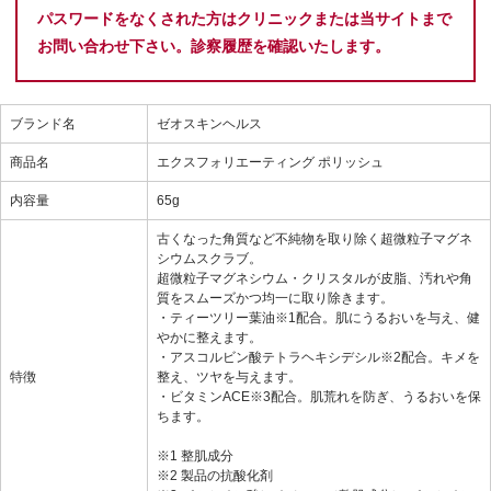
パスワードをなくされた方はクリニックまたは当サイトまで
お問い合わせ下さい。診察履歴を確認いたします。
ブランド名
ゼオスキンヘルス
商品名
エクスフォリエーティング ポリッシュ
内容量
65g
古くなった角質など不純物を取り除く超微粒子マグネ
シウムスクラブ。
超微粒子マグネシウム・クリスタルが皮脂、汚れや角
質をスムーズかつ均一に取り除きます。
・ティーツリー葉油※1配合。肌にうるおいを与え、健
やかに整えます。
・アスコルビン酸テトラヘキシデシル※2配合。キメを
特徴
整え、ツヤを与えます。
・ビタミンACE※3配合。肌荒れを防ぎ、うるおいを保
ちます。
※1 整肌成分
※2 製品の抗酸化剤