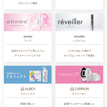
デオドラント製品
réveiller
anowa
レヴェイエ
アノワ
こだわりぬいた成分で
お顔のスキンケアと同じように
かつてないスキンケア実感を
デリケートゾーンケアを
ALBEX
CARRION
アルベックス
キャリーオン
医師が選んだ
金属アレルギーにも配慮した