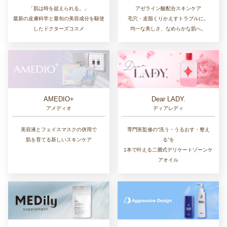
アゼライン酸配合スキンケア
「肌は時を超えられる。」
毛穴・皮脂くりかえすトラブルに。
最新の皮膚科学と最旬の美容成分を駆使
均一な美しさ、なめらかな肌へ。
したドクターズコスメ
AMEDIO+
Dear LADY.
アメディオ
ディアレディ
美容液とフェイスマスクの併用で
専門医監修の“洗う・うるおす・整え
肌を育てる新しいスキンケア
る”を
1本で叶える二層式デリケートゾーンケ
アオイル