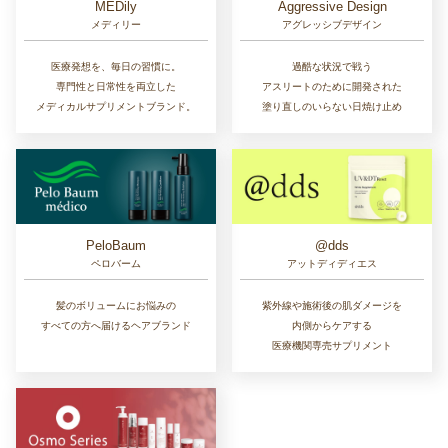
MEDily
Aggressive Design
メディリー
アグレッシブデザイン
医療発想を、毎日の習慣に。
過酷な状況で戦う
専門性と日常性を両立した
アスリートのために開発された
メディカルサプリメントブランド。
塗り直しのいらない日焼け止め
PeloBaum
@dds
ペロバーム
アットディディエス
髪のボリュームにお悩みの
紫外線や施術後の肌ダメージを
すべての方へ届けるヘアブランド
内側からケアする
医療機関専売サプリメント