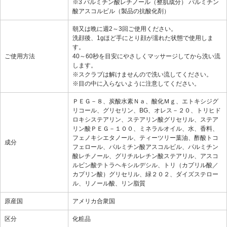
※3 パルミチン酸レチノール（整肌成分） パルミチン
酸アスコルビル（製品の抗酸化剤）
朝又は晩に週2～3回ご使用ください。
洗顔後、1gほど手にとり顔が濡れた状態で使用しま
す。
ご使用方法
40～60秒を目安にやさしくマッサージしてから洗い流
します。
※スクラブは解けませんので洗い流してください。
※目の中に入らないように注意してください。
ＰＥＧ－８、炭酸水素Ｎａ、酸化Ｍｇ、エトキシジグ
リコール、グリセリン、BG、オレス－２０、トリヒド
ロキシステアリン、ステアリン酸グリセリル、ステア
リン酸ＰＥＧ－１００、ミネラルオイル、水、香料、
フェノキシエタノール、ティーツリー葉油、酢酸トコ
成分
フェロール、パルミチン酸アスコルビル、パルミチン
酸レチノール、グリチルレチン酸ステアリル、アスコ
ルビン酸テトラヘキシルデシル、トリ（カプリル酸／
カプリン酸）グリセリル、緑２０２、ダイズステロー
ル、リノール酸、リン脂質
原産国
アメリカ合衆国
区分
化粧品