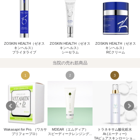
ZOSKIN HEALTH（ゼオス
ZOSKIN HEALTH（ゼオス
ZOSKIN HEALTH（ゼオス
キンヘルス）
キンヘルス）
キンヘルス）
ブライタライブ
シーセラム
RCクリーム
当院の売れ筋商品
1
2
3
Wakasapri for Pro. （ワカサ
MDEAR（エムディア）
トラネキサム酸化粧水
W
プリフォープロ）
スピーディークレンジング...
At.(エーティー)
.
TAピュアスキンローショ...