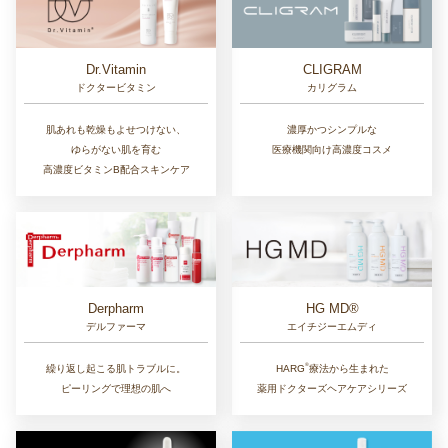
Dr.Vitamin
CLIGRAM
ドクタービタミン
カリグラム
肌あれも乾燥もよせつけない、
濃厚かつシンプルな
ゆらがない肌を育む
医療機関向け高濃度コスメ
高濃度ビタミンB配合スキンケア
Derpharm
HG MD®
デルファーマ
エイチジーエムディ
®︎
繰り返し起こる肌トラブルに。
HARG
療法から生まれた
ピーリングで理想の肌へ
薬用ドクターズヘアケアシリーズ