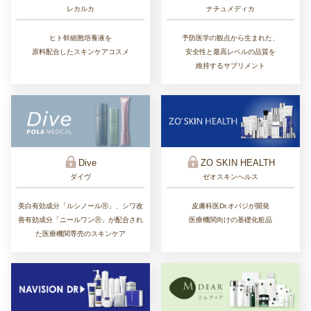
レカルカ
ナチュメディカ
ヒト幹細胞培養液を
予防医学の観点から生まれた、
原料配合したスキンケアコスメ
安全性と最高レベルの品質を
維持するサプリメント
ZO SKIN HEALTH
Dive
ゼオスキンへルス
ダイヴ
皮膚科医Dr.オバジが開発
美白有効成分「ルシノールⓇ」、シワ改
医療機関向けの基礎化粧品
善有効成分「ニールワンⓇ」が配合され
た医療機関専売のスキンケア