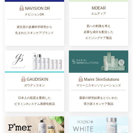
MDEAR
NAVISION DR
エムディア
ナビジョンDR
肌への刺激を考え
資生堂の皮膚科学研究から
必要な成分を配合した
生まれたスキンケアブランド
エイジングケア製品
GAUDISKIN
Marini SkinSolutions
ガウディスキン
マリーニスキンソリューションズ
日本人の肌質を重視した
最新の研究結果をとりいれた
ビタミンAシステム基礎化粧品
実力派スキンケア製品