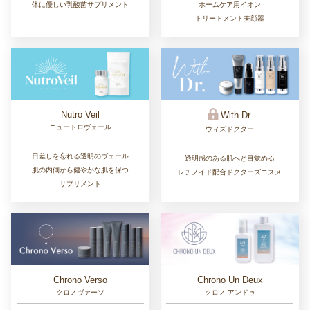
体に優しい乳酸菌サプリメント
ホームケア用イオン
トリートメント美顔器
Nutro Veil
With Dr.
ニュートロヴェール
ウィズドクター
日差しを忘れる透明のヴェール
透明感のある肌へと目覚める
肌の内側から健やかな肌を保つ
レチノイド配合ドクターズコスメ
サプリメント
Chrono Un Deux
Chrono Verso
クロノ アンドゥ
クロノヴァーソ