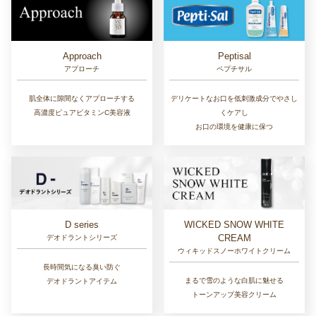
Approach
Peptisal
アプローチ
ペプチサル
肌全体に隙間なくアプローチする
デリケートなお口を低刺激成分でやさし
高濃度ピュアビタミンC美容液
くケアし
お口の環境を健康に保つ
D series
WICKED SNOW WHITE
CREAM
デオドラントシリーズ
ウィキッドスノーホワイトクリーム
長時間気になる臭い防ぐ
まるで雪のような白肌に魅せる
デオドラントアイテム
トーンアップ美容クリーム