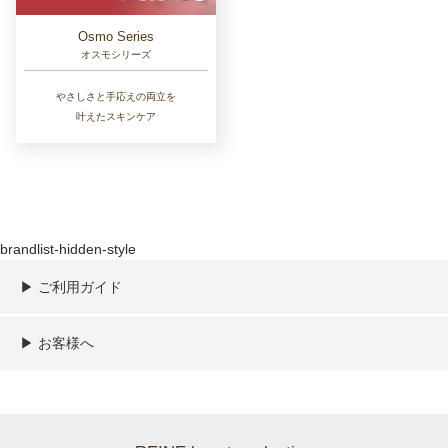
Osmo Series
オスモシリーズ
やさしさと手応えの両立を
叶えたスキンケア
brandlist-hidden-style
▶︎ ご利用ガイド
ご利用ガイド
決済／配送／送料について
取り扱い商品一覧
顧客情報の取扱について
特定商取引法の表記
▶︎ お客様へ
新規会員登録
MYページ
買い物カゴ
よくあるご質問
メールが届かないお客様へ
お問い合わせ