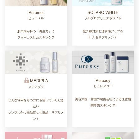
Puremer
SOLPRO WHITE
ピュアメル
ソルプロプリュスホワイト
肌本来が持つ「再生力」に
紫外線対策と透明感アップを
フォーカスしたスキンケア
叶えるサプリメント
Pureasy
MEDIPLA
ピュレアジー
メディプラ
美容大国・韓国の製薬会社による医療機
どんな悩みをもつ方にも使っていただき
関専売スキンケア
たい
シンプルかつ高品質な化粧品・サプリメ
ント