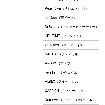
RegenSkin（リジェンスキン）
kin Dock（菌ドック）
Dr.Beauty（ドクタービューティー）
CLIGRAM〈カリグラ
NAVISION DR（ナビ
保湿オイル
) リュ
ム〉
ジョン ディーアー
At. (エーティー)
HIFU TIME（ヒフタイム）
フェ
MOIST CUSHION
ル）
N/Vオイル 30mL
WASH〈モイストク
TAホワイトローショ
QUADAYS（キュアデイズ）
ッションウォッシ
ンn【医薬部外品】
ュ〉 200ｇ
150mL
NADICAL（ナディカル）
ANOWA（アノワ）
réveiller （レヴェイエ）
ALBEX（アルベックス）
CARRION（キャリーオン）
Nutro Veil（ニュートロヴェール）