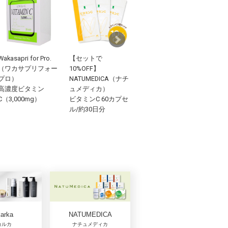
Wakasapri for Pro.
【セットで
Revision
乳液
（ワカサプリフォー
10%OFF】
Skincare（リビジョ
At.
プロ）
NATUMEDICA（ナチ
ンスキンケア）
クス
高濃度ビタミン
ュメディカ）
ユースフルリップ
29g
C（3,000mg）
ビタミンC 60カプセ
9.4g
ル/約30日分
arka
NATUMEDICA
カルカ
ナチュメディカ