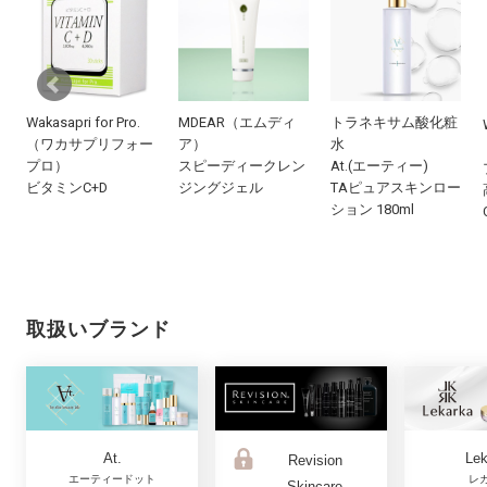
Wakasapri for Pro.
MDEAR（エムディ
トラネキサム酸化粧
（ワカサプリフォー
ア）
水
プロ）
スピーディークレン
At.(エーティー)
ビタミンC+D
ジングジェル
TAピュアスキンロー
ション 180ml
取扱いブランド
At.
Lek
Revision
エーティードット
レ
Skincare