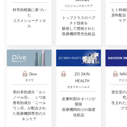
リビジョンスキンケア
科学的根拠に基づい
ヒト幹細
た
原料配合
トップクラスのペプ
コスメシューティカ
ケア
チド技術を
ル
駆使して開発された
医療機関専売化粧品
ZO SKIN
Dive
NAV
ダイヴ
ナビジ
HEALTH
ゼオスキンへルス
美白有効成分「ルシ
資生堂の
ノールⓇ」、シワ改
究
皮膚科医Dr.オバジが
善有効成分「ニール
生まれた
開発
ワンⓇ」が配合され
ブ
医療機関向けの基礎
た医療機関専売のス
化粧品
キンケア