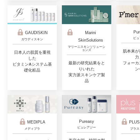
Pur
GAUDISKIN
Marini
ピュ
ガウディスキン
SkinSolutions
マリーニスキンソリューシ
ョンズ
肌本来が
日本人の肌質を重視
力
した
最新の研究結果をと
フォーカ
ビタミンAシステム基
りいれた
ン
礎化粧品
実力派スキンケア製
品
Pureasy
MEDIPLA
PLUS
ピュレアジー
メディプラ
プラス