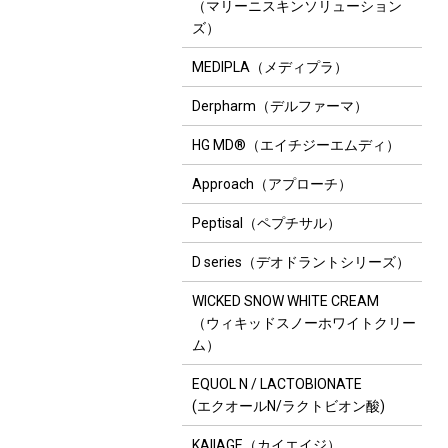
（マリーニスキンソリューション
ズ）
MEDIPLA（メディプラ）
Derpharm（デルファーマ）
HG MD®（エイチジーエムディ）
Approach（アプローチ）
Peptisal（ペプチサル）
D series（デオドラントシリーズ）
WICKED SNOW WHITE CREAM
（ウィキッドスノーホワイトクリー
ム）
EQUOL N / LACTOBIONATE
8
9
10
(エクオールN/ラクトビオン酸)
KAIIAGE（カイエイジ）