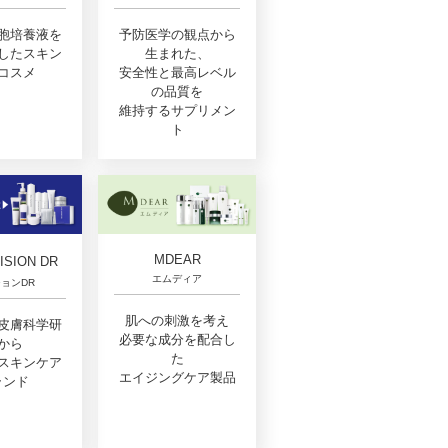
胞培養液を
予防医学の観点から
したスキン
生まれた、
コスメ
安全性と最高レベル
の品質を
維持するサプリメン
ト
MDEAR
ISION DR
エムディア
ョンDR
肌への刺激を考え
皮膚科学研
必要な成分を配合し
から
た
スキンケア
エイジングケア製品
ランド