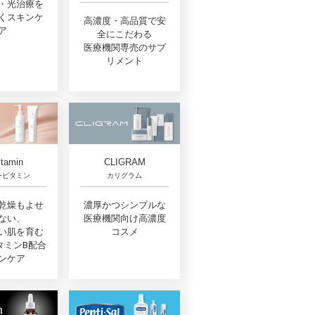
・光治療を
くスキンケ
高濃度・高品質で安
ア
全にこだわる
医療機関専売のサプ
リメント
itamin
CLIGRAM
ービタミン
カリグラム
乾燥もよせ
濃厚かつシンプルな
ない、
医療機関向け高濃度
い肌を育む
コスメ
タミンB配合
ンケア