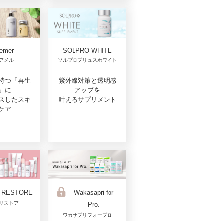
emer
SOLPRO WHITE
アメル
ソルプロプリュスホワイト
持つ「再生
紫外線対策と透明感
」に
アップを
スしたスキ
叶えるサプリメント
ケア
 RESTORE
Wakasapri for
リストア
Pro.
ワカサプリフォープロ