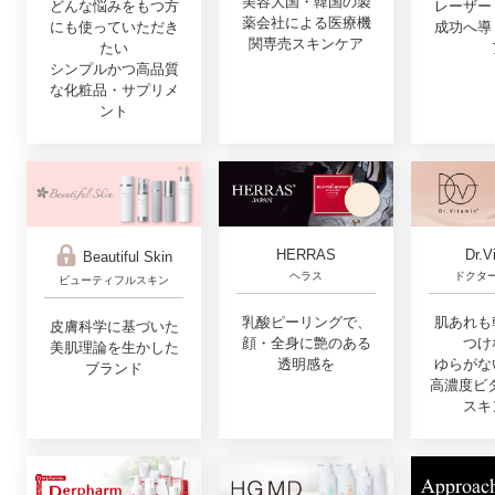
美容大国・韓国の製
どんな悩みをもつ方
レーザー
薬会社による医療機
にも使っていただき
成功へ導
関専売スキンケア
たい
シンプルかつ高品質
な化粧品・サプリメ
ント
Dr.V
HERRAS
Beautiful Skin
ドクタ
ヘラス
ビューティフルスキン
肌あれも
乳酸ピーリングで、
皮膚科学に基づいた
つけ
顔・全身に艶のある
美肌理論を生かした
ゆらがな
透明感を
ブランド
高濃度ビ
スキ