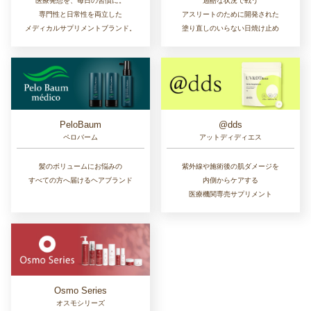
医療発想を、毎日の習慣に。
過酷な状況で戦う
専門性と日常性を両立した
アスリートのために開発された
メディカルサプリメントブランド。
塗り直しのいらない日焼け止め
PeloBaum
@dds
ペロバーム
アットディディエス
髪のボリュームにお悩みの
紫外線や施術後の肌ダメージを
すべての方へ届けるヘアブランド
内側からケアする
医療機関専売サプリメント
Osmo Series
オスモシリーズ