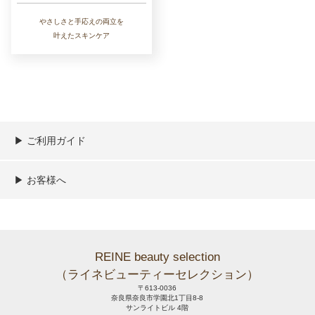
やさしさと手応えの両立を
叶えたスキンケア
▶︎ ご利用ガイド
ご利用ガイド
決済／配送／送料について
取り扱い商品一覧
顧客情報の取扱について
特定商取引法の表記
▶︎ お客様へ
新規会員登録
MYページ
買い物カゴ
よくあるご質問
メールが届かないお客様へ
お問い合わせ
REINE beauty selection
（ライネビューティーセレクション）
〒613-0036
奈良県奈良市学園北1丁目8-8
サンライトビル 4階