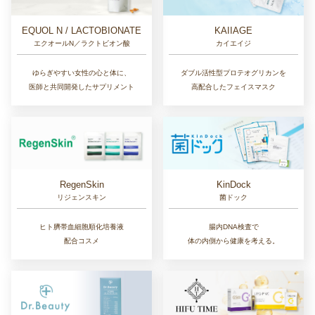
EQUOL N / LACTOBIONATE
KAIIAGE
エクオールN／ラクトビオン酸
カイエイジ
ゆらぎやすい女性の心と体に、
ダブル活性型プロテオグリカンを
医師と共同開発したサプリメント
高配合したフェイスマスク
RegenSkin
KinDock
リジェンスキン
菌ドック
ヒト臍帯血細胞順化培養液
腸内DNA検査で
配合コスメ
体の内側から健康を考える。