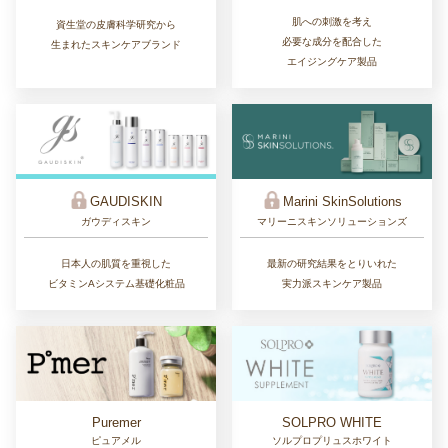
肌への刺激を考え
資生堂の皮膚科学研究から
必要な成分を配合した
生まれたスキンケアブランド
エイジングケア製品
GAUDISKIN
Marini SkinSolutions
ガウディスキン
マリーニスキンソリューションズ
日本人の肌質を重視した
最新の研究結果をとりいれた
ビタミンAシステム基礎化粧品
実力派スキンケア製品
Puremer
SOLPRO WHITE
ピュアメル
ソルプロプリュスホワイト