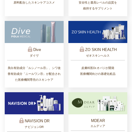
原料配合したスキンケアコスメ
安全性と最高レベルの品質を
維持するサプリメント
ZO SKIN HEALTH
Dive
ゼオスキンへルス
ダイヴ
皮膚科医Dr.オバジが開発
美白有効成分「ルシノールⓇ」、シワ改
医療機関向けの基礎化粧品
善有効成分「ニールワンⓇ」が配合され
た医療機関専売のスキンケア
MDEAR
NAVISION DR
エムディア
ナビジョンDR