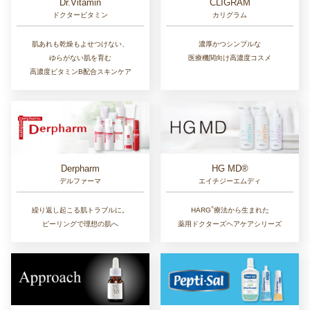
Dr.Vitamin
CLIGRAM
ドクタービタミン
カリグラム
肌あれも乾燥もよせつけない、
濃厚かつシンプルな
ゆらがない肌を育む
医療機関向け高濃度コスメ
高濃度ビタミンB配合スキンケア
Derpharm
HG MD®
デルファーマ
エイチジーエムディ
®︎
繰り返し起こる肌トラブルに。
HARG
療法から生まれた
ピーリングで理想の肌へ
薬用ドクターズヘアケアシリーズ