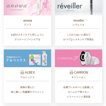
réveiller
anowa
レヴェイエ
アノワ
こだわりぬいた成分で
お顔のスキンケアと同じように
かつてないスキンケア実感を
デリケートゾーンケアを
ALBEX
CARRION
アルベックス
キャリーオン
医師が選んだ
金属アレルギーにも配慮した
体に優しい乳酸菌サプリメント
ホームケア用イオン
トリートメント美顔器