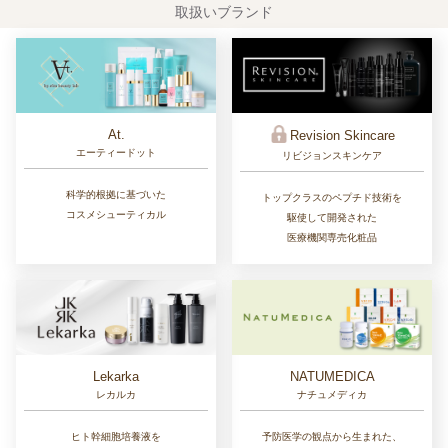
取扱いブランド
At.
Revision Skincare
エーティードット
リビジョンスキンケア
科学的根拠に基づいた
トップクラスのペプチド技術を
コスメシューティカル
駆使して開発された
医療機関専売化粧品
Lekarka
NATUMEDICA
レカルカ
ナチュメディカ
ヒト幹細胞培養液を
予防医学の観点から生まれた、