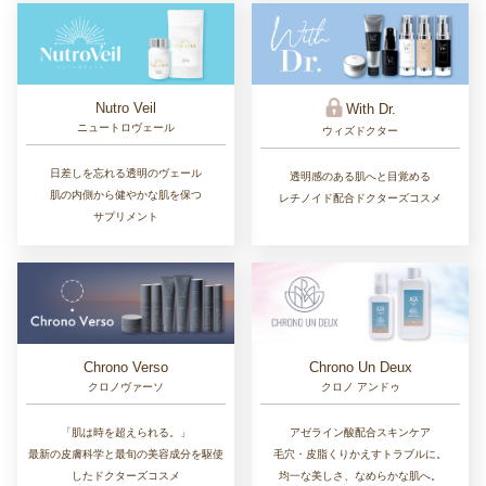
Nutro Veil
With Dr.
ニュートロヴェール
ウィズドクター
日差しを忘れる透明のヴェール
透明感のある肌へと目覚める
肌の内側から健やかな肌を保つ
レチノイド配合ドクターズコスメ
サプリメント
Chrono Un Deux
Chrono Verso
クロノ アンドゥ
クロノヴァーソ
アゼライン酸配合スキンケア
「肌は時を超えられる。」
毛穴・皮脂くりかえすトラブルに。
最新の皮膚科学と最旬の美容成分を駆使
均一な美しさ、なめらかな肌へ。
したドクターズコスメ