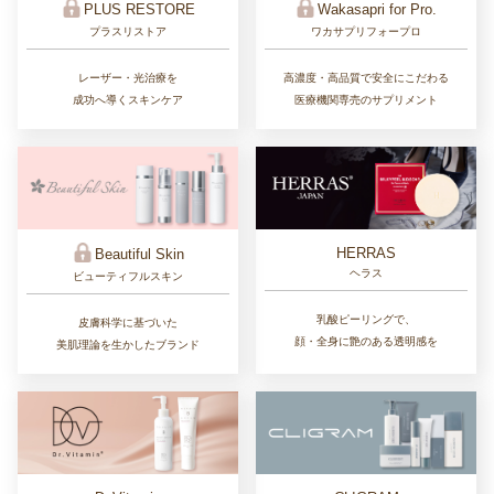
PLUS RESTORE
Wakasapri for Pro.
プラスリストア
ワカサプリフォープロ
レーザー・光治療を
高濃度・高品質で安全にこだわる
成功へ導くスキンケア
医療機関専売のサプリメント
HERRAS
Beautiful Skin
ヘラス
ビューティフルスキン
乳酸ピーリングで、
皮膚科学に基づいた
顔・全身に艶のある透明感を
美肌理論を生かしたブランド