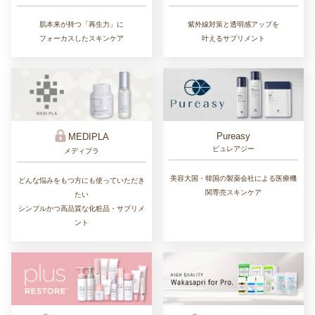
肌本来が持つ「再生力」に
紫外線対策と透明感アップを
フォーカスしたスキンケア
叶えるサプリメント
Pureasy
MEDIPLA
ピュレアジー
メディプラ
美容大国・韓国の製薬会社による医療機
どんな悩みをもつ方にも使っていただき
関専売スキンケア
たい
シンプルかつ高品質な化粧品・サプリメ
ント