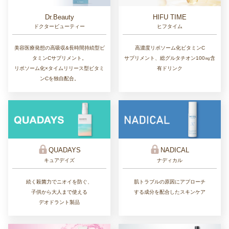
Dr.Beauty
HIFU TIME
ドクタービューティー
ヒフタイム
美容医療発想の高吸収&長時間持続型ビ
高濃度リポソーム化ビタミンC
タミンCサプリメント。
サプリメント、総グルタチオン100㎎含
リポソーム化×タイムリリース型ビタミ
有ドリンク
ンCを独自配合。
QUADAYS
NADICAL
キュアデイズ
ナディカル
続く殺菌力でニオイを防ぐ、
肌トラブルの原因にアプローチ
子供から大人まで使える
する成分を配合したスキンケア
デオドラント製品