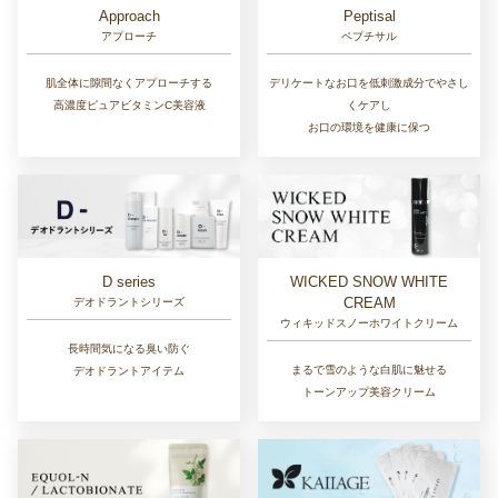
Approach
Peptisal
アプローチ
ペプチサル
肌全体に隙間なくアプローチする
デリケートなお口を低刺激成分でやさし
高濃度ピュアビタミンC美容液
くケアし
お口の環境を健康に保つ
D series
WICKED SNOW WHITE
CREAM
デオドラントシリーズ
ウィキッドスノーホワイトクリーム
長時間気になる臭い防ぐ
まるで雪のような白肌に魅せる
デオドラントアイテム
トーンアップ美容クリーム