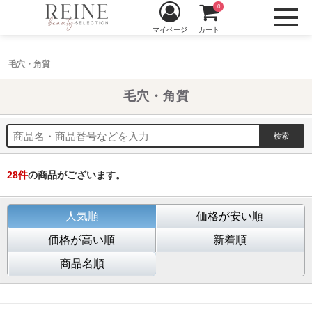
0
マイページ
カート
毛穴・角質
毛穴・角質
28
件
の商品がございます。
人気順
価格が安い順
価格が高い順
新着順
商品名順