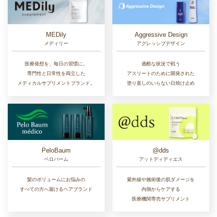
MEDily
Aggressive Design
メディリー
アグレッシブデザイン
医療発想を、毎日の習慣に。
過酷な状況で戦う
専門性と日常性を両立した
アスリートのために開発された
メディカルサプリメントブランド。
塗り直しのいらない日焼け止め
PeloBaum
@dds
ペロバーム
アットディディエス
髪のボリュームにお悩みの
紫外線や施術後の肌ダメージを
すべての方へ届けるヘアブランド
内側からケアする
医療機関専売サプリメント