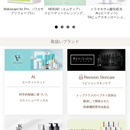
Wakasapri for Pro. （ワカサ
MDEAR（エムディア）
トラネキサム酸化粧水
W
プリフォープロ）
スピーディークレンジング...
At.(エーティー)
.
TAピュアスキンローショ...
取扱いブランド
At.
Revision Skincare
エーティードット
リビジョンスキンケア
科学的根拠に基づいた
トップクラスのペプチド技術を
コスメシューティカル
駆使して開発された
医療機関専売化粧品