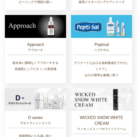
ピーリングで理想の肌へ
薬用ドクターズヘアケアシリーズ
Approach
Peptisal
アプローチ
ペプチサル
肌全体に隙間なくアプローチする
デリケートなお口を低刺激成分でやさし
高濃度ピュアビタミンC美容液
くケアし
お口の環境を健康に保つ
D series
WICKED SNOW WHITE
CREAM
デオドラントシリーズ
ウィキッドスノーホワイトクリーム
長時間気になる臭い防ぐ