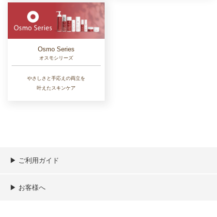
Osmo Series
オスモシリーズ
やさしさと手応えの両立を
叶えたスキンケア
▶︎ ご利用ガイド
ご利用ガイド
決済／配送／送料について
取り扱い商品一覧
顧客情報の取扱について
特定商取引法の表記
▶︎ お客様へ
新規会員登録
MYページ
買い物カゴ
よくあるご質問
メールが届かないお客様へ
お問い合わせ