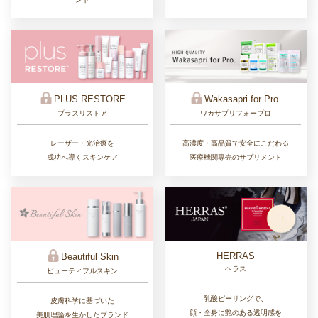
PLUS RESTORE
Wakasapri for Pro.
プラスリストア
ワカサプリフォープロ
レーザー・光治療を
高濃度・高品質で安全にこだわる
成功へ導くスキンケア
医療機関専売のサプリメント
HERRAS
Beautiful Skin
ヘラス
ビューティフルスキン
乳酸ピーリングで、
皮膚科学に基づいた
顔・全身に艶のある透明感を
美肌理論を生かしたブランド