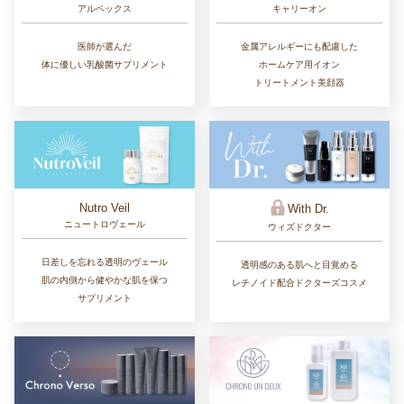
アルベックス
キャリーオン
医師が選んだ
金属アレルギーにも配慮した
体に優しい乳酸菌サプリメント
ホームケア用イオン
トリートメント美顔器
Nutro Veil
With Dr.
ニュートロヴェール
ウィズドクター
日差しを忘れる透明のヴェール
透明感のある肌へと目覚める
肌の内側から健やかな肌を保つ
レチノイド配合ドクターズコスメ
サプリメント