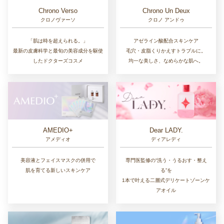
Chrono Un Deux
Chrono Verso
クロノ アンドゥ
クロノヴァーソ
アゼライン酸配合スキンケア
「肌は時を超えられる。」
毛穴・皮脂くりかえすトラブルに。
最新の皮膚科学と最旬の美容成分を駆使
均一な美しさ、なめらかな肌へ。
したドクターズコスメ
AMEDIO+
Dear LADY.
アメディオ
ディアレディ
美容液とフェイスマスクの併用で
専門医監修の“洗う・うるおす・整え
肌を育てる新しいスキンケア
る”を
1本で叶える二層式デリケートゾーンケ
アオイル