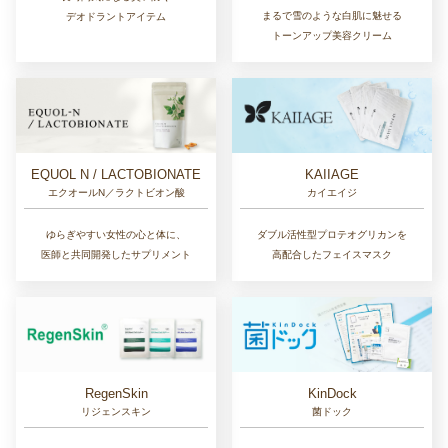
まるで雪のような白肌に魅せる
デオドラントアイテム
トーンアップ美容クリーム
EQUOL N / LACTOBIONATE
KAIIAGE
エクオールN／ラクトビオン酸
カイエイジ
ゆらぎやすい女性の心と体に、
ダブル活性型プロテオグリカンを
医師と共同開発したサプリメント
高配合したフェイスマスク
RegenSkin
KinDock
リジェンスキン
菌ドック