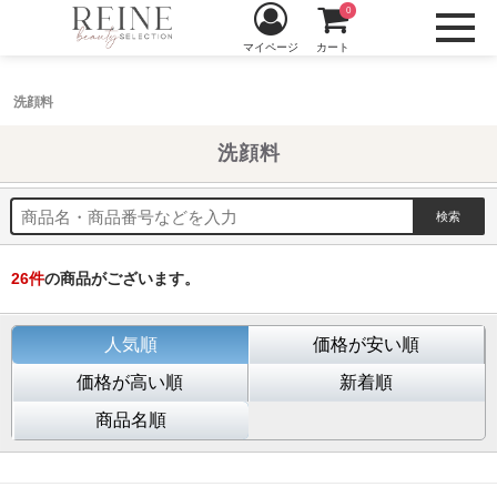
0
マイページ
カート
洗顔料
洗顔料
26
件
の商品がございます。
人気順
価格が安い順
価格が高い順
新着順
商品名順