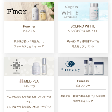
Puremer
SOLPRO WHITE
ピュアメル
ソルプロプリュスホワイト
肌本来が持つ「再生力」に
紫外線対策と透明感アップを
フォーカスしたスキンケア
叶えるサプリメント
Pureasy
MEDIPLA
ピュレアジー
メディプラ
美容大国・韓国の製薬会社による医療機
どんな悩みをもつ方にも使っていただき
関専売スキンケア
たい
シンプルかつ高品質な化粧品・サプリメ
ント