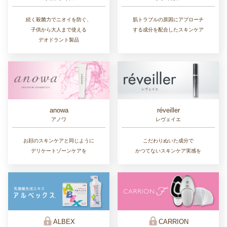
続く殺菌力でニオイを防ぐ、
肌トラブルの原因にアプローチ
子供から大人まで使える
する成分を配合したスキンケア
デオドラント製品
réveiller
anowa
レヴェイエ
アノワ
こだわりぬいた成分で
お顔のスキンケアと同じように
かつてないスキンケア実感を
デリケートゾーンケアを
ALBEX
CARRION