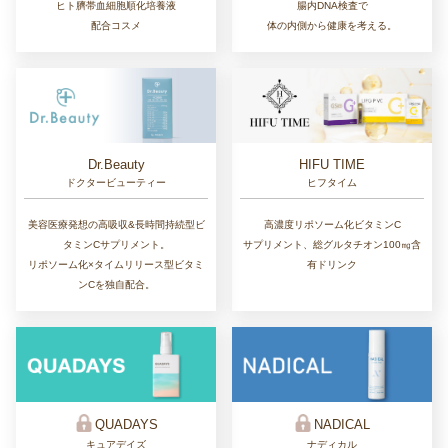
ヒト臍帯血細胞順化培養液
腸内DNA検査で
配合コスメ
体の内側から健康を考える。
Dr.Beauty
HIFU TIME
ドクタービューティー
ヒフタイム
美容医療発想の高吸収&長時間持続型ビ
高濃度リポソーム化ビタミンC
タミンCサプリメント。
サプリメント、総グルタチオン100㎎含
リポソーム化×タイムリリース型ビタミ
有ドリンク
ンCを独自配合。
QUADAYS
NADICAL
キュアデイズ
ナディカル