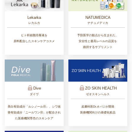
Lekarka
NATUMEDICA
レカルカ
ナチュメディカ
ヒト幹細胞培養液を
予防医学の観点から生まれた、
原料配合したスキンケアコスメ
安全性と最高レベルの品質を
維持するサプリメント
ZO SKIN HEALTH
Dive
ゼオスキンへルス
ダイヴ
皮膚科医Dr.オバジが開発
美白有効成分「ルシノールⓇ」、シワ改
医療機関向けの基礎化粧品
善有効成分「ニールワンⓇ」が配合され
た医療機関専売のスキンケア