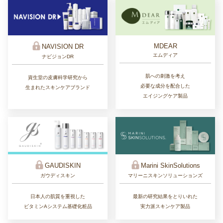
MDEAR
NAVISION DR
エムディア
ナビジョンDR
肌への刺激を考え
資生堂の皮膚科学研究から
必要な成分を配合した
生まれたスキンケアブランド
エイジングケア製品
GAUDISKIN
Marini SkinSolutions
ガウディスキン
マリーニスキンソリューションズ
日本人の肌質を重視した
最新の研究結果をとりいれた
ビタミンAシステム基礎化粧品
実力派スキンケア製品