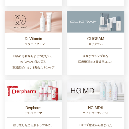
Dr.Vitamin
CLIGRAM
ドクタービタミン
カリグラム
肌あれも乾燥もよせつけない、
濃厚かつシンプルな
ゆらがない肌を育む
医療機関向け高濃度コスメ
高濃度ビタミンB配合スキンケア
Derpharm
HG MD®
デルファーマ
エイチジーエムディ
®︎
繰り返し起こる肌トラブルに。
HARG
療法から生まれた