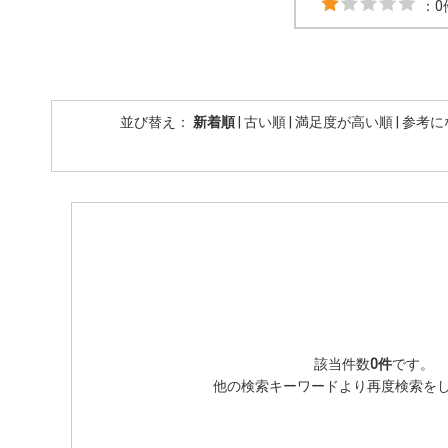
：0
並び替え：
新着順
|
古い順
|
満足度が高い順
|
参考に
該当件数
0件
です。
他の検索キーワードより再度検索を