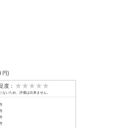
0 円)
足度：
たないため、評価は出来ません。
件
件
件
件