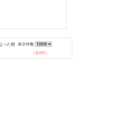
なった順
表示件数
（全0件）