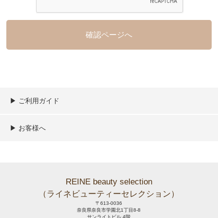
▶︎ ご利用ガイド
ご利用ガイド
決済／配送／送料について
取り扱い商品一覧
顧客情報の取扱について
特定商取引法の表記
▶︎ お客様へ
新規会員登録
MYページ
買い物カゴ
よくあるご質問
メールが届かないお客様へ
お問い合わせ
REINE beauty selection
（ライネビューティーセレクション）
〒613-0036
奈良県奈良市学園北1丁目8-8
サンライトビル 4階