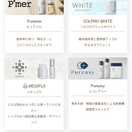
Puremer
SOLPRO WHITE
ピュアメル
ソルプロプリュスホワイト
肌本来が持つ「再生力」に
紫外線対策と透明感アップを
フォーカスしたスキンケア
叶えるサプリメント
Pureasy
MEDIPLA
ピュレアジー
メディプラ
美容大国・韓国の製薬会社による医療機
どんな悩みをもつ方にも使っていただき
関専売スキンケア
たい
シンプルかつ高品質な化粧品・サプリメ
ント