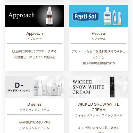
Approach
Peptisal
アプローチ
ペプチサル
肌全体に隙間なくアプローチする
デリケートなお口を低刺激成分でやさし
高濃度ピュアビタミンC美容液
くケアし
お口の環境を健康に保つ
D series
WICKED SNOW WHITE
CREAM
デオドラントシリーズ
ウィキッドスノーホワイトクリーム
長時間気になる臭い防ぐ
まるで雪のような白肌に魅せる
デオドラントアイテム