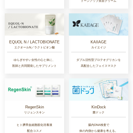
トーンアップ美容クリーム
EQUOL N / LACTOBIONATE
KAIIAGE
エクオールN／ラクトビオン酸
カイエイジ
ゆらぎやすい女性の心と体に、
ダブル活性型プロテオグリカンを
医師と共同開発したサプリメント
高配合したフェイスマスク
RegenSkin
KinDock
リジェンスキン
菌ドック
ヒト臍帯血細胞順化培養液
腸内DNA検査で
配合コスメ
体の内側から健康を考える。