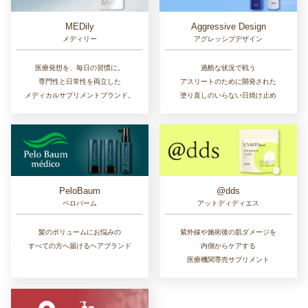
MEDily
Aggressive Design
メディリー
アグレッシブデザイン
医療発想を、毎日の習慣に。
過酷な状況で戦う
専門性と日常性を両立した
アスリートのために開発された
メディカルサプリメントブランド。
塗り直しのいらない日焼け止め
PeloBaum
@dds
ペロバーム
アットディディエス
髪のボリュームにお悩みの
紫外線や施術後の肌ダメージを
すべての方へ届けるヘアブランド
内側からケアする
医療機関専売サプリメント