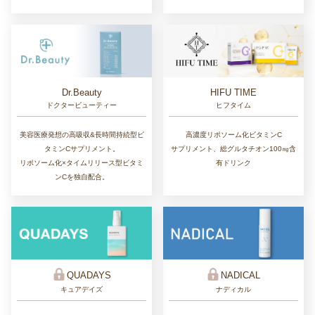
Dr.Beauty
HIFU TIME
ドクタービューティー
ヒフタイム
美容医療発想の高吸収&長時間持続型ビ
高濃度リポソーム化ビタミンC
タミンCサプリメント。
サプリメント、総グルタチオン100㎎含
リポソーム化×タイムリリース型ビタミ
有ドリンク
ンCを独自配合。
QUADAYS
NADICAL
キュアデイズ
ナディカル