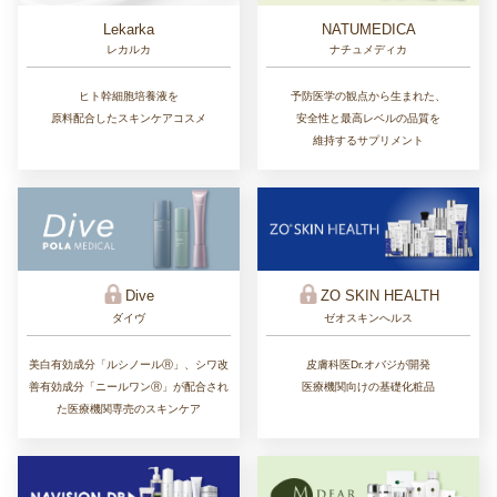
Lekarka
NATUMEDICA
レカルカ
ナチュメディカ
ヒト幹細胞培養液を
予防医学の観点から生まれた、
原料配合したスキンケアコスメ
安全性と最高レベルの品質を
維持するサプリメント
ZO SKIN HEALTH
Dive
ゼオスキンへルス
ダイヴ
皮膚科医Dr.オバジが開発
美白有効成分「ルシノールⓇ」、シワ改
医療機関向けの基礎化粧品
善有効成分「ニールワンⓇ」が配合され
た医療機関専売のスキンケア