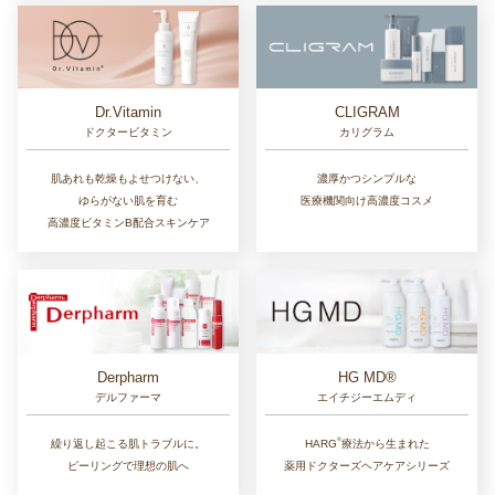
Dr.Vitamin
CLIGRAM
ドクタービタミン
カリグラム
肌あれも乾燥もよせつけない、
濃厚かつシンプルな
ゆらがない肌を育む
医療機関向け高濃度コスメ
高濃度ビタミンB配合スキンケア
Derpharm
HG MD®
デルファーマ
エイチジーエムディ
®︎
繰り返し起こる肌トラブルに。
HARG
療法から生まれた
ピーリングで理想の肌へ
薬用ドクターズヘアケアシリーズ