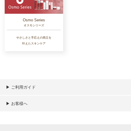
Osmo Series
オスモシリーズ
やさしさと手応えの両立を
叶えたスキンケア
▶︎ ご利用ガイド
ご利用ガイド
決済／配送／送料について
取り扱い商品一覧
顧客情報の取扱について
特定商取引法の表記
▶︎ お客様へ
新規会員登録
MYページ
買い物カゴ
よくあるご質問
メールが届かないお客様へ
お問い合わせ