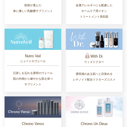
医師が選んだ
金属アレルギーにも配慮した
体に優しい乳酸菌サプリメント
ホームケア用イオン
トリートメント美顔器
Nutro Veil
With Dr.
ニュートロヴェール
ウィズドクター
日差しを忘れる透明のヴェール
透明感のある肌へと目覚める
肌の内側から健やかな肌を保つ
レチノイド配合ドクターズコスメ
サプリメント
Chrono Un Deux
Chrono Verso