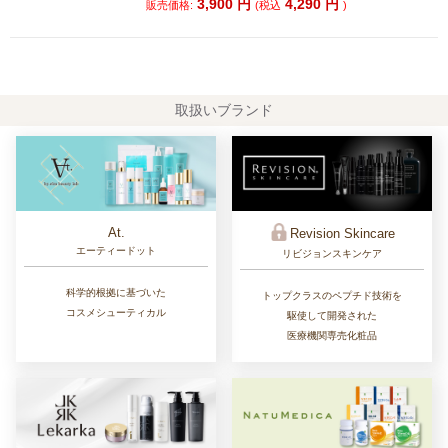
3,900
円
4,290
円
販売価格:
(税込
)
取扱いブランド
At.
Revision Skincare
エーティードット
リビジョンスキンケア
科学的根拠に基づいた
トップクラスのペプチド技術を
コスメシューティカル
駆使して開発された
医療機関専売化粧品