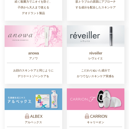
続く殺菌力でニオイを防ぐ、
肌トラブルの原因にアプローチ
子供から大人まで使える
する成分を配合したスキンケア
デオドラント製品
réveiller
anowa
レヴェイエ
アノワ
こだわりぬいた成分で
お顔のスキンケアと同じように
かつてないスキンケア実感を
デリケートゾーンケアを
ALBEX
CARRION
アルベックス
キャリーオン