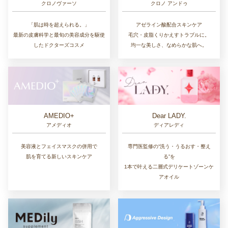
クロノ アンドゥ
クロノヴァーソ
アゼライン酸配合スキンケア
「肌は時を超えられる。」
毛穴・皮脂くりかえすトラブルに。
最新の皮膚科学と最旬の美容成分を駆使
均一な美しさ、なめらかな肌へ。
したドクターズコスメ
AMEDIO+
Dear LADY.
アメディオ
ディアレディ
美容液とフェイスマスクの併用で
専門医監修の“洗う・うるおす・整え
肌を育てる新しいスキンケア
る”を
1本で叶える二層式デリケートゾーンケ
アオイル