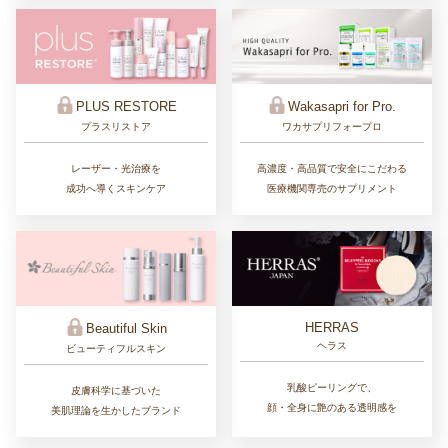
PLUS RESTORE
Wakasapri for Pro.
プラスリストア
ワカサプリフォープロ
レーザー・光治療を
高濃度・高品質で安全にこだわる
成功へ導くスキンケア
医療機関専売のサプリメント
HERRAS
Beautiful Skin
ヘラス
ビューティフルスキン
乳酸ピーリングで、
皮膚科学に基づいた
顔・全身に艶のある透明感を
美肌理論を生かしたブランド