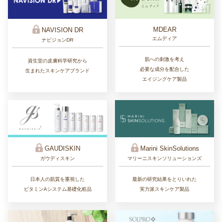
MDEAR
NAVISION DR
エムディア
ナビジョンDR
肌への刺激を考え
資生堂の皮膚科学研究から
必要な成分を配合した
生まれたスキンケアブランド
エイジングケア製品
GAUDISKIN
Marini SkinSolutions
ガウディスキン
マリーニスキンソリューションズ
日本人の肌質を重視した
最新の研究結果をとりいれた
ビタミンAシステム基礎化粧品
実力派スキンケア製品