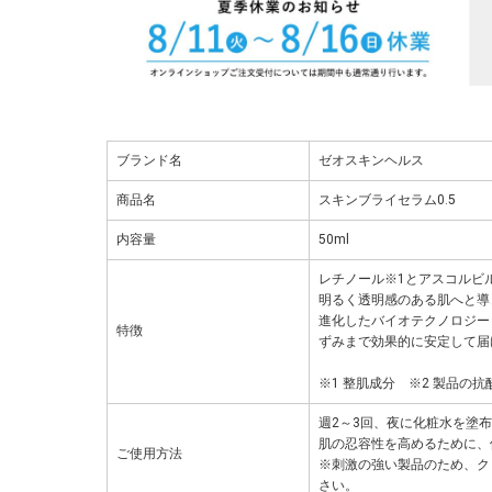
ブランド名
ゼオスキンヘルス
商品名
スキンブライセラム0.5
内容量
50ml
レチノール※1とアスコルビ
明るく透明感のある肌へと導
進化したバイオテクノロジー
特徴
ずみまで効果的に安定して届
※1 整肌成分 ※2 製品の抗
週2～3回、夜に化粧水を塗布
肌の忍容性を高めるために、
ご使用方法
※刺激の強い製品のため、ク
さい。