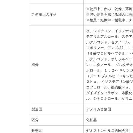
※使用中、赤み、乾燥、落屑
ご使用上の注意
※強い刺激を感じる場合は医
※禁忌：妊娠中・授乳中、ナ
水、ジメチコン、イソノナン
テアリルアルコール、ステア
ルグルコシド、セタノール、
コポリマー、アンズ核油、ニ
リル酸プロピルヘプチル、 
ルグルコシド、ポリソルベー
成分
ン、エタノール、 グルタチ
ボロール、１，２-ヘキサン
（ジーｔ-ブチルヒドロキシ
２Ｎａ、 イソステアリン酸
コフェロール、亜硫酸Ｎａ、
ダイズイソフラボン、水酸化
ル、シトロネロール、ゲラニ
製造国
アメリカ合衆国
区分
化粧品
販売元
ゼオスキンヘルス合同会社