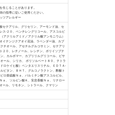
を生じることがあります。
師の指導に従いご使用ください。
ッツアレルギー
酸セテアリル、グリセリン、アーモンド油、セ
レス-２０、ペンチレングリコール、アスコルビ
 （アクリルアミド／アクリル酸アンモニウム）
オイテンジクアオイ花油、ラベンダー油、カプ
バクチオール、アセチルグルコサミン、セテアリ
ト２０、レチノール、レシチン、ポリイソブテ
オン、カルボマー、カプリリルグリコール、ビサ
ジオール、シリカ、 ポリソルベート８０、テトラ
ヒドロケイヒ酸）ペンタエリスリチル、ＥＤＴＡ-
ソルビタン、ＢＨＴ、グルコノラクトン、酢酸ト
 ピロ亜硫酸Ｎａ、パルミチン酸アスコルビル、
Ｎａ、 ソルビン酸Ｋ、安息香酸Ｎａ、リナロー
オール、リモネン、シトラール、クマリン