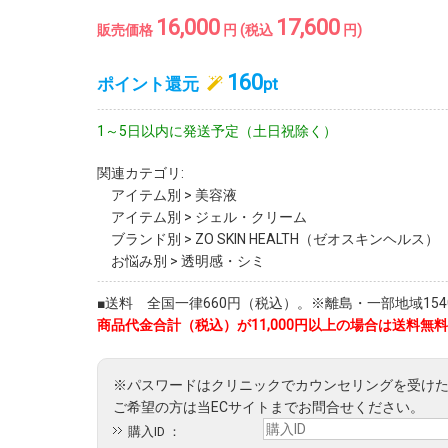
16,000
17,600
販売価格
円 (税込
円)
160
ポイント還元
pt
1～5日以内に発送予定（土日祝除く）
関連カテゴリ:
アイテム別
>
美容液
アイテム別
>
ジェル・クリーム
ブランド別
>
ZO SKIN HEALTH（ゼオスキンヘルス）
お悩み別
>
透明感・シミ
■送料 全国一律660円（税込）。※離島・一部地域1540
商品代金合計（税込）が11,000円以上の場合は送料無料
購入ID ：